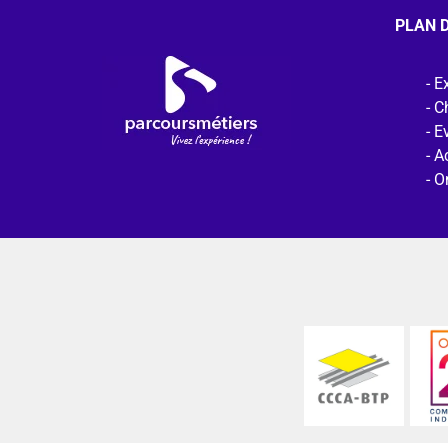
PLAN D
Ex
C
E
Ac
O