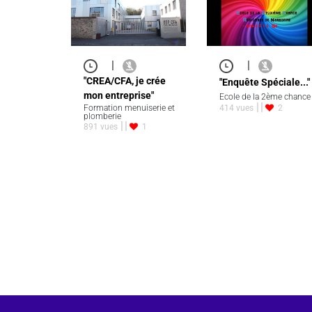
|
|
"CREA/CFA, je crée
"Enquête Spéciale..."
mon entreprise"
Ecole de la 2ème chance
Formation menuiserie et
414 vues
2
plomberie
891 vues
1