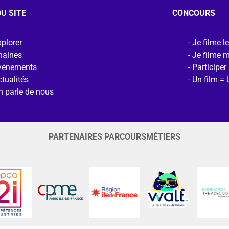
U SITE
CONCOURS
plorer
Je filme l
haines
Je filme 
vénements
Participer
tualités
Un film = 
n parle de nous
PARTENAIRES PARCOURSMÉTIERS