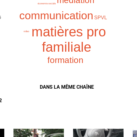
médiation
économie sociale
communication
SPVL
6
matières pro
video
familiale
formation
DANS LA MÊME CHAÎNE
2