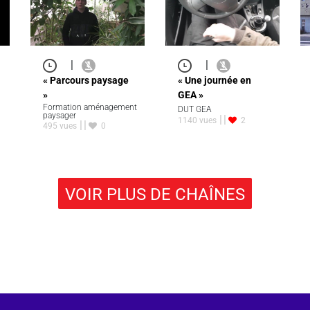
|
|
« Parcours paysage
« Une journée en
»
GEA »
Formation aménagement
DUT GEA
paysager
1140 vues
2
495 vues
0
VOIR PLUS DE CHAÎNES