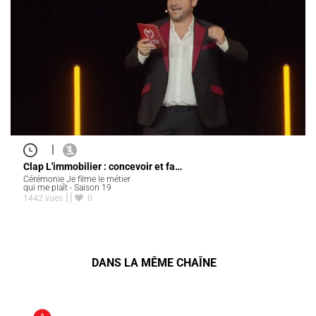
|
Clap L'immobilier : concevoir et fa…
Cérémonie Je filme le métier
qui me plaît - Saison 19
1442 vues
0
DANS LA MÊME CHAÎNE