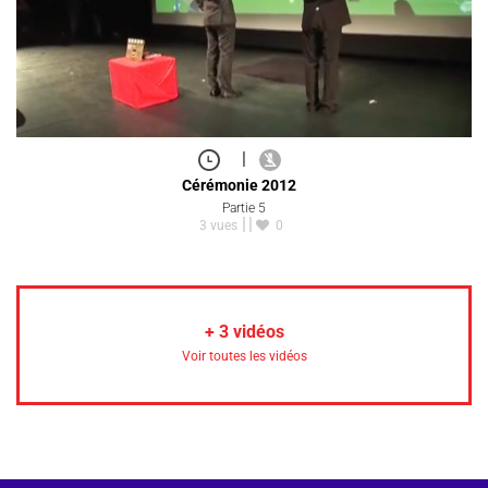
|
Cérémonie 2012
Partie 5
3 vues
0
+
3
vidéos
Voir toutes les vidéos