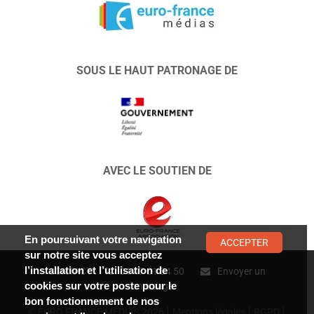
SOUS LE HAUT PATRONAGE DE
AVEC LE SOUTIEN DE
En poursuivant votre navigation
ACCEPTER
sur notre site vous acceptez
l’installation et l’utilisation de
CONTACT :
01 47 01 34 50
Envoyer un
cookies sur votre poste pour le
message
bon fonctionnement de nos
© EURO FRANCE MÉDIAS 2026
Mentions légales
RGPD