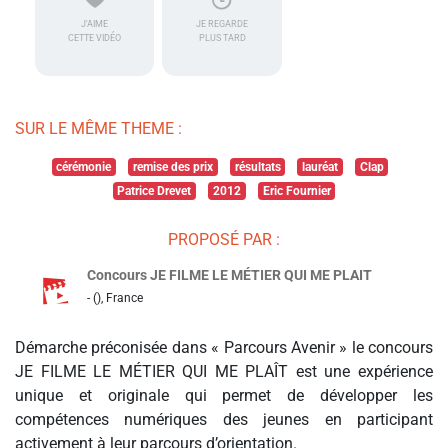
J'AIME
JE REGARDE
CETTE VIDÉO
PLUS TARD
SUR LE MÊME THEME :
cérémonie
remise des prix
résultats
lauréat
Clap
Patrice Drevet
2012
Eric Fournier
PROPOSÉ PAR :
Concours JE FILME LE MÉTIER QUI ME PLAIT
- (), France
Démarche préconisée dans « Parcours Avenir » le concours
JE FILME LE MÉTIER QUI ME PLAÎT est une expérience
unique et originale qui permet de développer les
compétences numériques des jeunes en participant
activement à leur parcours d’orientation.