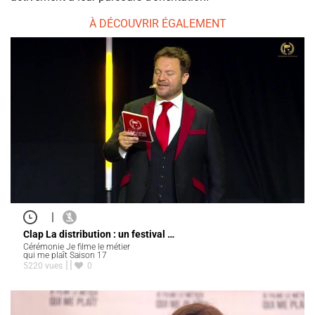
À DÉCOUVRIR ÉGALEMENT
|
Clap La distribution : un festival …
Cérémonie Je filme le métier
qui me plaît Saison 17
5220 vues
0