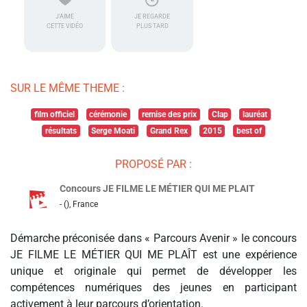
J'AIME
JE REGARDE
CETTE VIDÉO
PLUS TARD
SUR LE MÊME THEME :
film officiel
cérémonie
remise des prix
Clap
lauréat
résultats
Serge Moati
Grand Rex
2015
best of
PROPOSÉ PAR :
Concours JE FILME LE MÉTIER QUI ME PLAIT
- (), France
Démarche préconisée dans « Parcours Avenir » le concours
JE FILME LE MÉTIER QUI ME PLAÎT est une expérience
unique et originale qui permet de développer les
compétences numériques des jeunes en participant
activement à leur parcours d’orientation.