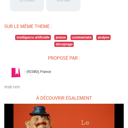
CETTE VIDÉO
PLUS TARD
SUR LE MÊME THEME :
intelligence artificielle
presse
commentaire
analyse
décryptage
PROPOSÉ PAR :
- (92380), France
etab test
À DÉCOUVRIR ÉGALEMENT