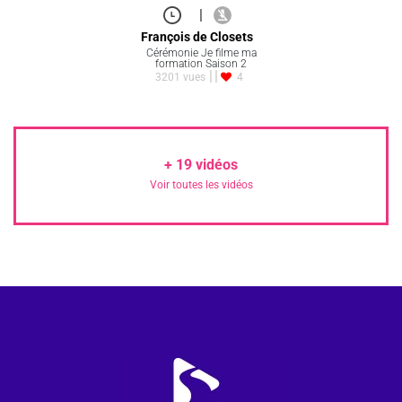
|
François de Closets
Cérémonie Je filme ma
formation Saison 2
3201 vues
4
+
19
vidéos
Voir toutes les vidéos