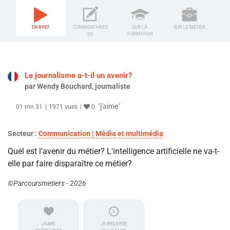
EN BREF
COMMENTAIRES
SUR LA
SUR LE MÉTIER
(0)
FORMATION
Le journalisme a-t-il un avenir?
par Wendy Bouchard, journaliste
"j'aime"
01 mn 31
1971 vues
0
Secteur :
Communication | Média et multimédia
Quel est l'avenir du métier? L'intelligence artificielle ne va-t-
elle par faire disparaître ce métier?
©Parcoursmetiers - 2026
J'AIME
JE REGARDE