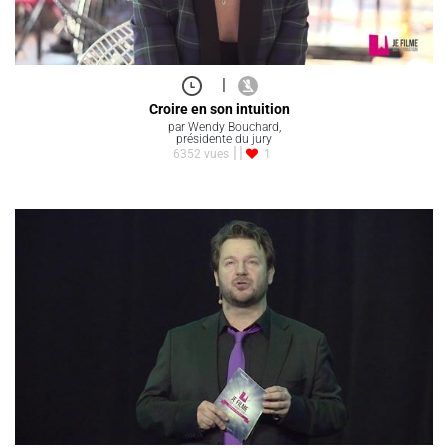
|
Croire en son intuition
par Wendy Bouchard,
présidente du jury
6352 vues
1