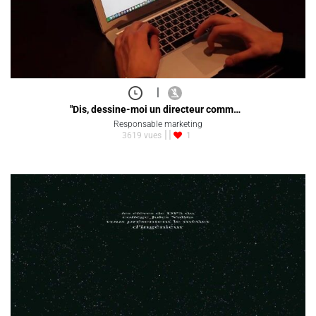
|
"Dis, dessine-moi un directeur comm…
Responsable marketing
3619 vues
1