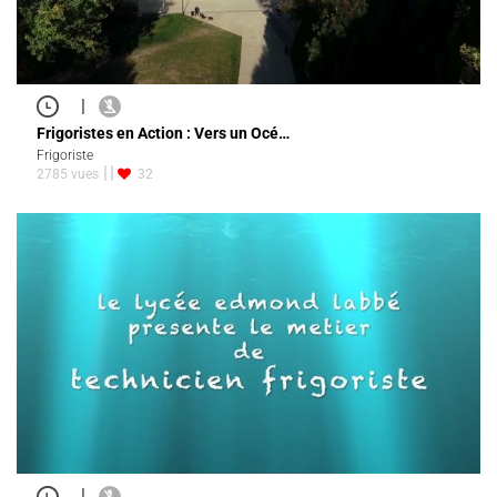
|
Frigoristes en Action : Vers un Océ…
Frigoriste
2785 vues
32
|