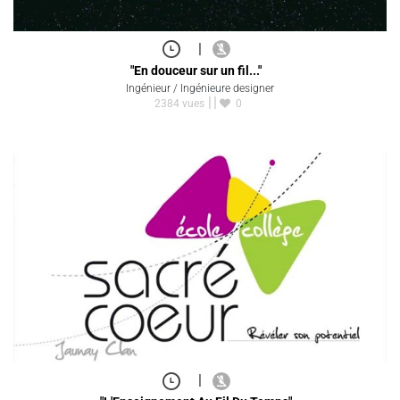
|
"En douceur sur un fil..."
Ingénieur / Ingénieure designer
2384 vues
0
|