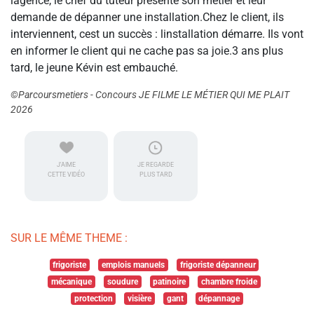
lagence, le chef du tuteur présente son métier et leur
demande de dépanner une installation.Chez le client, ils
interviennent, cest un succès : linstallation démarre. Ils vont
en informer le client qui ne cache pas sa joie.3 ans plus
tard, le jeune Kévin est embauché.
©Parcoursmetiers - Concours JE FILME LE MÉTIER QUI ME PLAIT
2026
J'AIME
JE REGARDE
CETTE VIDÉO
PLUS TARD
SUR LE MÊME THEME :
frigoriste
emplois manuels
frigoriste dépanneur
mécanique
soudure
patinoire
chambre froide
protection
visière
gant
dépannage