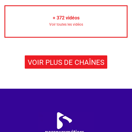
+
372
vidéos
Voir toutes les vidéos
VOIR PLUS DE CHAÎNES