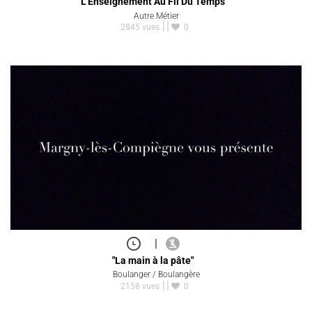
"L'Enseignement Au Fil Du Temps"
Autre Métier
2845 vues
0
|
"La main à la pâte"
Boulanger / Boulangère
2158 vues
0