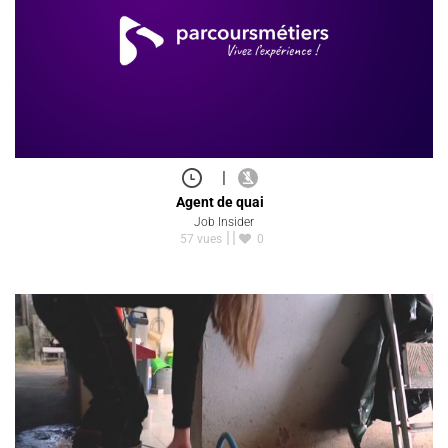
|
Agent de quai
Job Insider
57 vues
0