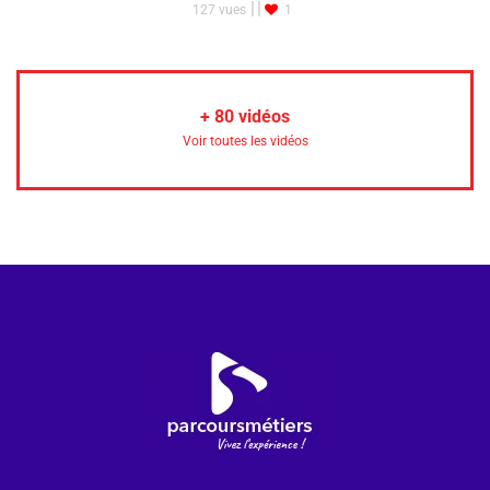
127 vues
1
+
80
vidéos
Voir toutes les vidéos