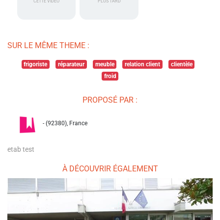
CETTE VIDÉO
PLUS TARD
SUR LE MÊME THEME :
frigoriste
réparateur
meuble
relation client
clientèle
froid
PROPOSÉ PAR :
- (92380), France
etab test
À DÉCOUVRIR ÉGALEMENT