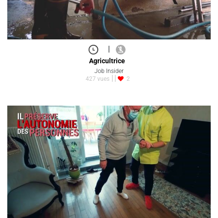
|
Agricultrice
Job Insider
427 vues
2