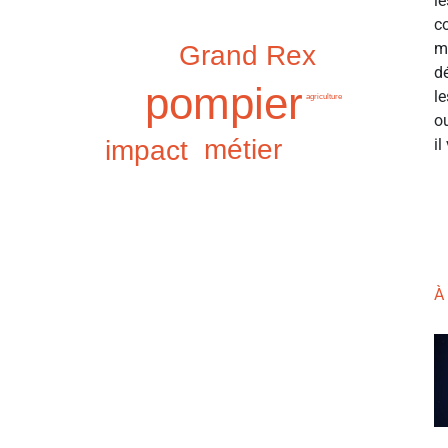
le
c
m
Grand Rex
d
pompier
le
agriculture
o
métier
il
impact
À