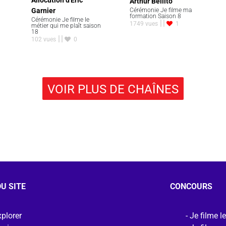
Allocution d'Eric
Arthur Bellito
Garnier
Cérémonie Je filme ma
formation Saison 8
Cérémonie Je filme le
1749 vues
1
métier qui me plaît saison
18
102 vues
0
VOIR PLUS DE CHAÎNES
U SITE
CONCOURS
plorer
Je filme l