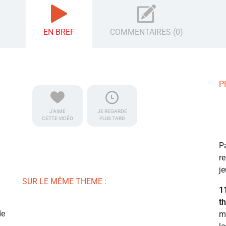
EN BREF
COMMENTAIRES (0)
P
J'AIME
JE REGARDE
CETTE VIDÉO
PLUS TARD
P
r
je
SUR LE MÊME THEME :
1
t
de
m