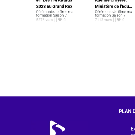
#1-Les PM Awards
Adeline Croyère,
2023 au Grand Rex
Ministère de l'Edu…
Cérémonie Je filme ma
Cérémonie Je filme ma
formation Saison 7
formation Saison 7
5276 vues
0
7113 vues
0
PLAN D
Ex