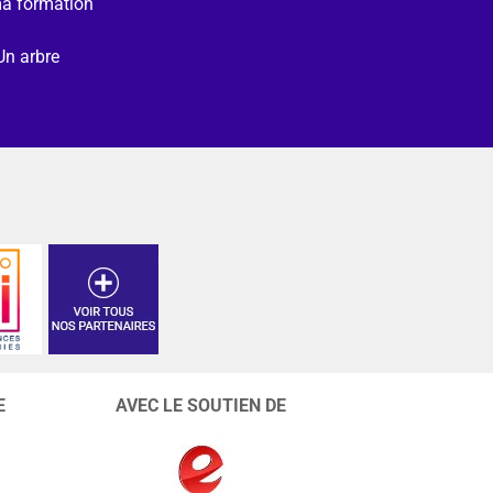
ma formation
Un arbre
E
AVEC LE SOUTIEN DE