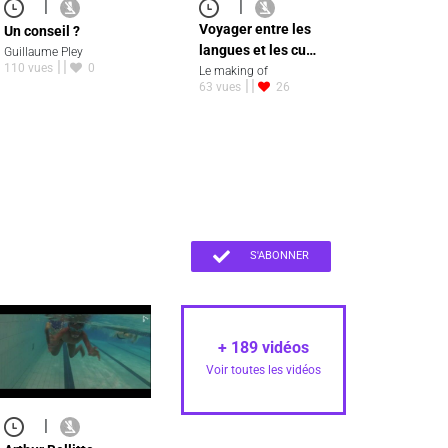
|
|
Voyager entre les
Un conseil ?
langues et les cu…
Guillaume Pley
110 vues
0
Le making of
63 vues
26
S'ABONNER
+
189
vidéos
Voir toutes les vidéos
|