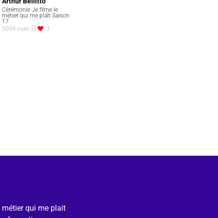
Arthur Bellitto
Cérémonie Je filme le
métier qui me plaît Saison
17
5004 vues
3
e métier qui me plait