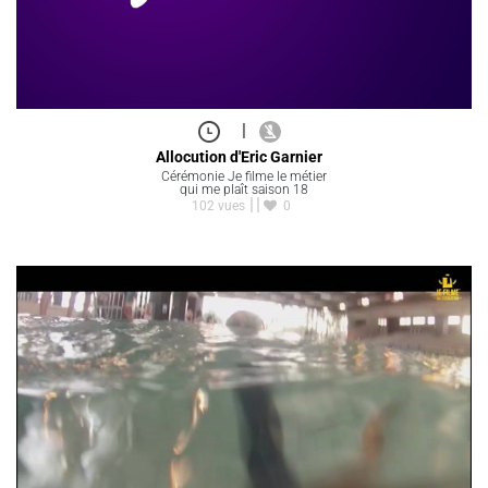
|
Allocution d'Eric Garnier
Cérémonie Je filme le métier
qui me plaît saison 18
102 vues
0