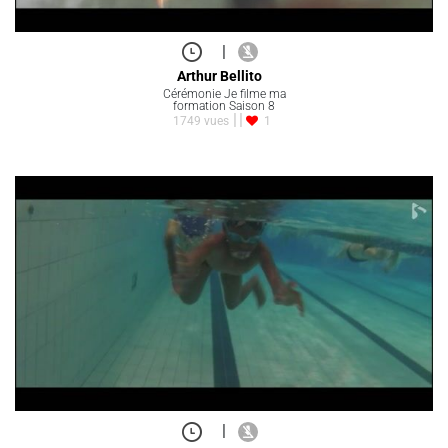
|
Arthur Bellito
Cérémonie Je filme ma
formation Saison 8
1749 vues
1
|