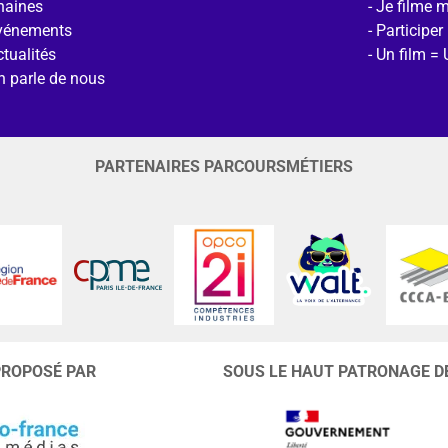
haines
Je filme 
vénements
Participer
tualités
Un film = 
n parle de nous
PARTENAIRES PARCOURSMÉTIERS
PROPOSÉ PAR
SOUS LE HAUT PATRONAGE D