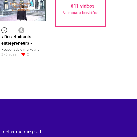
+
611
vidéos
Voir toutes les vidéos
|
« Des étudiants
entrepreneurs »
Responsable marketing
276 vues
2
e métier qui me plait