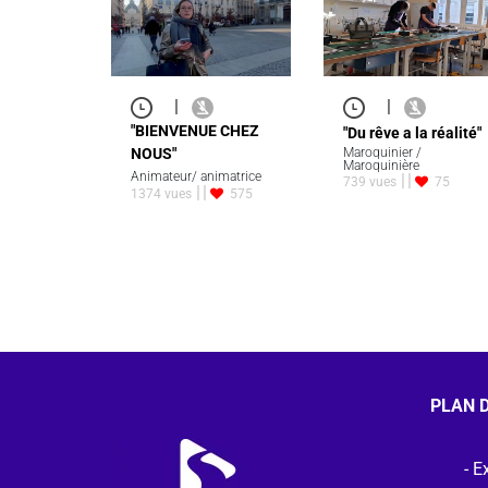
|
|
"BIENVENUE CHEZ
"Du rêve a la réalité"
NOUS"
Maroquinier /
Maroquinière
Animateur/ animatrice
739 vues
75
1374 vues
575
PLAN D
Ex