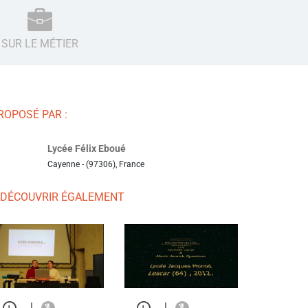
SUR LE MÉTIER
ROPOSÉ PAR :
Lycée Félix Eboué
Cayenne - (97306), France
 DÉCOUVRIR ÉGALEMENT
|
|