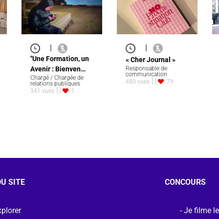
|
|
"Une Formation, un
« Cher Journal »
Avenir : Bienven…
Responsable de
communication
Chargé / Chargée de
480 vues
79
relations publiques
341 vues
1
U SITE
CONCOURS
plorer
Je filme l