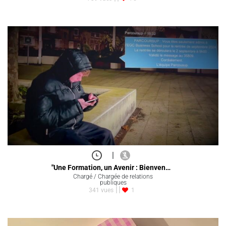
|
"Une Formation, un Avenir : Bienven…
Chargé / Chargée de relations
publiques
341 vues
1