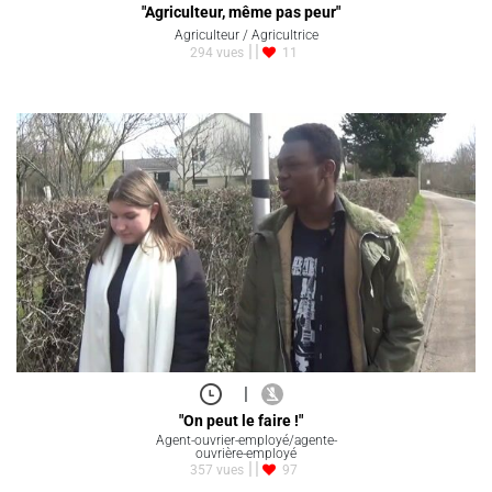
"Agriculteur, même pas peur"
Agriculteur / Agricultrice
294 vues
11
|
"On peut le faire !"
Agent-ouvrier-employé/agente-
ouvrière-employé
357 vues
97