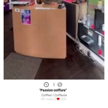
|
"Passion coiffure"
Coiffeur / Coiffeuse
451 vues
220