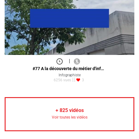
|
#77 A la découverte du métier d'inf…
Infographiste
6256 vues
3
+
825
vidéos
Voir toutes les vidéos