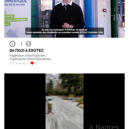
|
De l'IG2I à EXOTEC
Ingénieur informaticien /
Ingénieure informaticienne
6574 vues
2