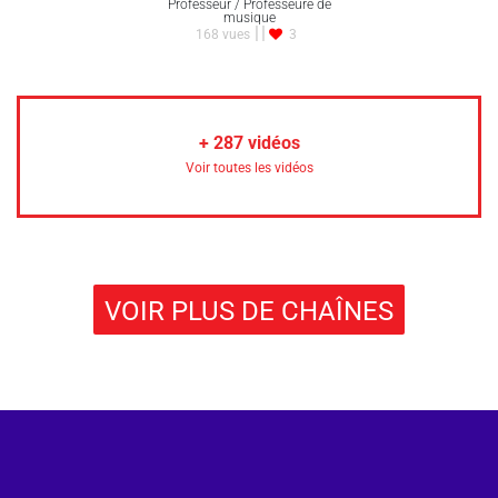
Professeur / Professeure de
musique
168 vues
3
+
287
vidéos
Voir toutes les vidéos
VOIR PLUS DE CHAÎNES