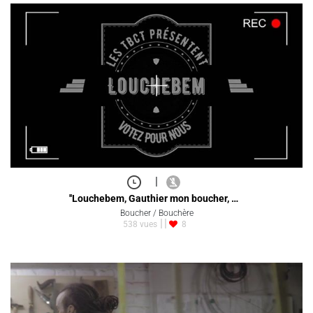
|
''Louchebem, Gauthier mon boucher, …
Boucher / Bouchère
538 vues
8