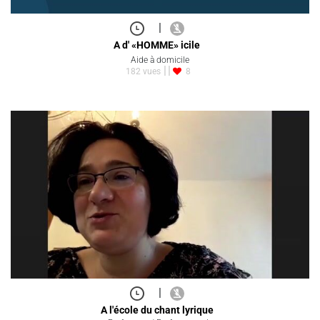
|
A d' «HOMME» icile
Aide à domicile
182 vues
8
|
A l'école du chant lyrique