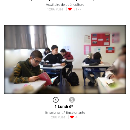
Auxiliaire de puériculture
1286 vues
3177
|
1 Lundi 6²
Enseignant / Enseignante
280 vues
4