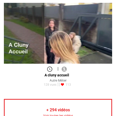
|
A cluny accueil
Autre Métier
128 vues
113
+
294
vidéos
Voir toutes les vidéos