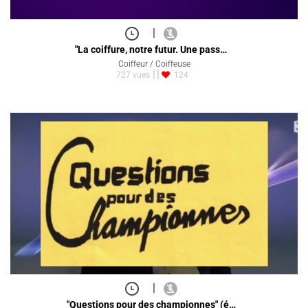
|
"La coiffure, notre futur. Une pass…
Coiffeur / Coiffeuse
727 vues
124
|
"Questions pour des championnes" (é…