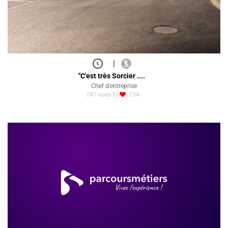
|
"C'est très Sorcier ....
Chef d'entreprise
747 vues
734