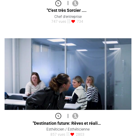
|
"C'est très Sorcier ....
Chef d'entreprise
747 vues
734
|
"Destination future: Rêves et réali…
Esthéticien / Esthéticienne
857 vues
2803