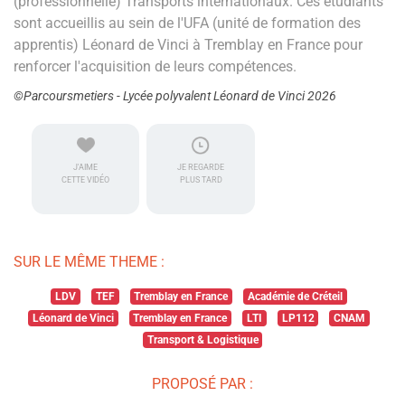
(professionnelle) Transports internationaux. Ces étudiants
sont accueillis au sein de l'UFA (unité de formation des
apprentis) Léonard de Vinci à Tremblay en France pour
renforcer l'acquisition de leurs compétences.
©Parcoursmetiers - Lycée polyvalent Léonard de Vinci 2026
J'AIME
JE REGARDE
CETTE VIDÉO
PLUS TARD
SUR LE MÊME THEME :
LDV
TEF
Tremblay en France
Académie de Créteil
Léonard de Vinci
Tremblay en France
LTI
LP112
CNAM
Transport & Logistique
PROPOSÉ PAR :