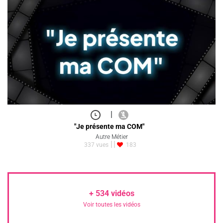
|
"Je présente ma COM"
Autre Métier
337 vues
183
+
534
vidéos
Voir toutes les vidéos