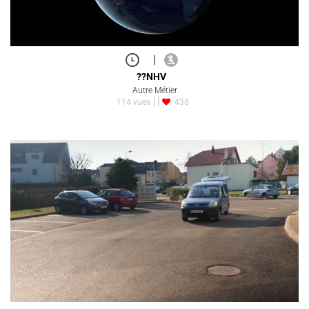
|
??NHV
Autre Métier
114 vues
438