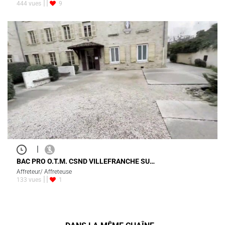
444 vues
9
|
BAC PRO O.T.M. CSND VILLEFRANCHE SU…
Affreteur/ Affreteuse
133 vues
1