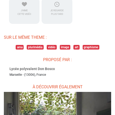
J'AIME
JE REGARDE
CETTE VIDÉO
PLUS TARD
SUR LE MÊME THEME :
ama
plurimédia
vidéo
image
art
graphisme
PROPOSÉ PAR :
Lycée polyvalent Don Bosco
Marseille - (13006), France
À DÉCOUVRIR ÉGALEMENT