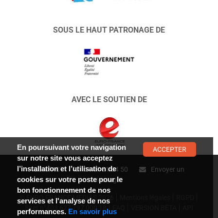
SOUS LE HAUT PATRONAGE DE
AVEC LE SOUTIEN DE
En poursuivant votre navigation
ACCEPTER
sur notre site vous acceptez
l’installation et l’utilisation de
CONTACT :
01 47 01 34 50
Envoyer un
cookies sur votre poste pour le
message
bon fonctionnement de nos
© EURO FRANCE MÉDIAS 2026
Mentions légales
RGPD
services et l'analyse de nos
Siret n°403 627 797 000 18
FAQ
VERSION BÊTA
API
performances.
En savoir plus