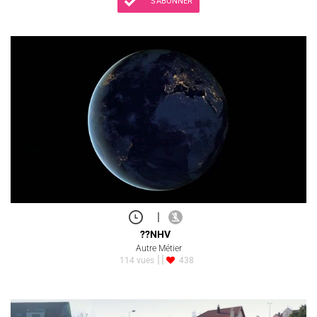
S'ABONNER
|
??NHV
Autre Métier
114 vues
438