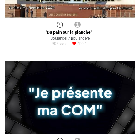
|
"Du pain sur la planche"
Boulanger / Boulangère
907 vues
1221