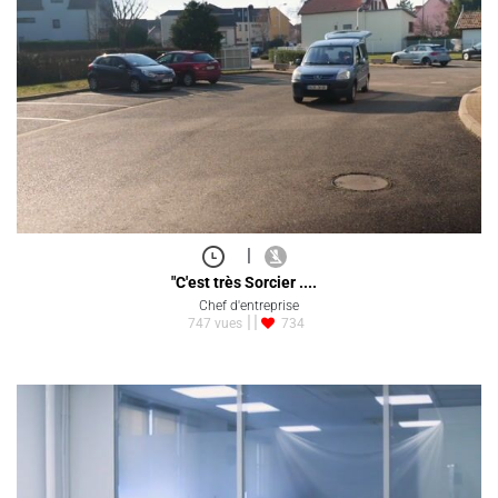
|
"C'est très Sorcier ....
Chef d'entreprise
747 vues
734