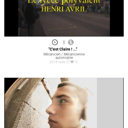
|
"C'est Claire ! ..."
Mécanicien / Mécanicienne
automobile
2674 vues
0