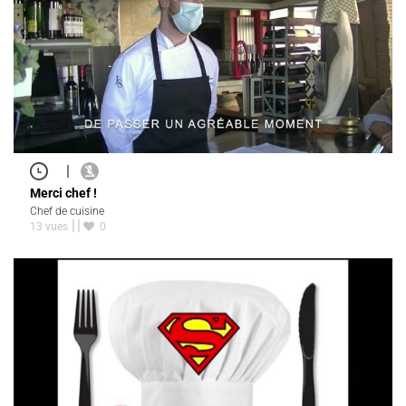
|
Merci chef !
Chef de cuisine
13 vues
0