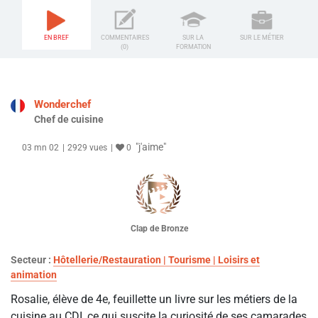
EN BREF
COMMENTAIRES
SUR LA
SUR LE MÉTIER
(0)
FORMATION
Wonderchef
Chef de cuisine
"j'aime"
03 mn 02
2929 vues
0
Clap de Bronze
Secteur :
Hôtellerie/Restauration | Tourisme | Loisirs et
animation
Rosalie, élève de 4e, feuillette un livre sur les métiers de la
cuisine au CDI, ce qui suscite la curiosité de ses camarades