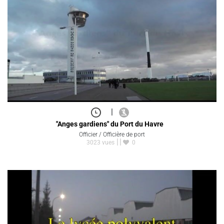
|
"Anges gardiens" du Port du Havre
Officier / Officière de port
3023 vues
0