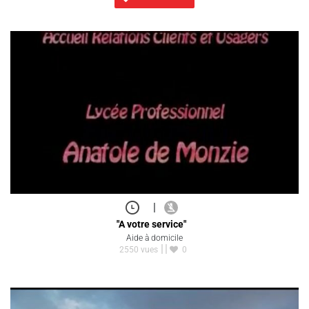
|
"A votre service"
Aide à domicile
2550 vues
0