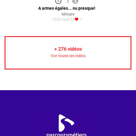
|
A armes égales... ou presque!
Militaire
3939 vues
1
+
276
vidéos
Voir toutes les vidéos