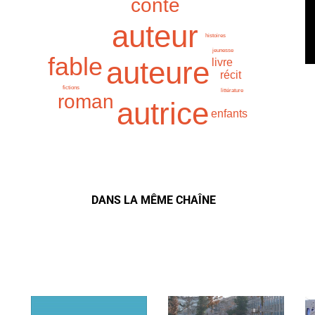
conte
auteur
histoires
jeunesse
fable
auteure
livre
récit
fictions
littérature
roman
autrice
enfants
DANS LA MÊME CHAÎNE