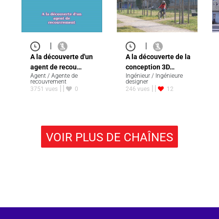
|
|
A la découverte d'un
A la découverte de la
agent de recou…
conception 3D…
Agent / Agente de
Ingénieur / Ingénieure
recouvrement
designer
3751 vues
0
246 vues
12
VOIR PLUS DE CHAÎNES