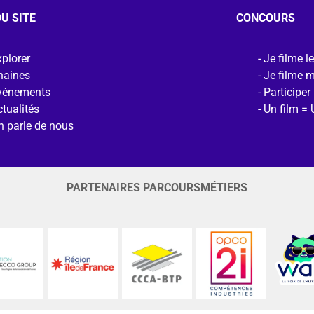
U SITE
CONCOURS
plorer
Je filme l
haines
Je filme 
vénements
Participer
tualités
Un film = 
n parle de nous
PARTENAIRES PARCOURSMÉTIERS