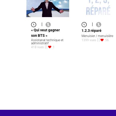
|
|
« Qui veut gagner
1.2.3 réparé
son BTS »
Menuisier / menuisière
Assistanat technique et
1399 vues
56
administratif
418 vues
1