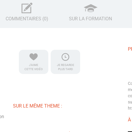
COMMENTAIRES (0)
SUR LA FORMATION
P
J'AIME
JE REGARDE
CETTE VIDÉO
PLUS TARD
Co
mo
co
su
SUR LE MÊME THEME :
ht
son
À