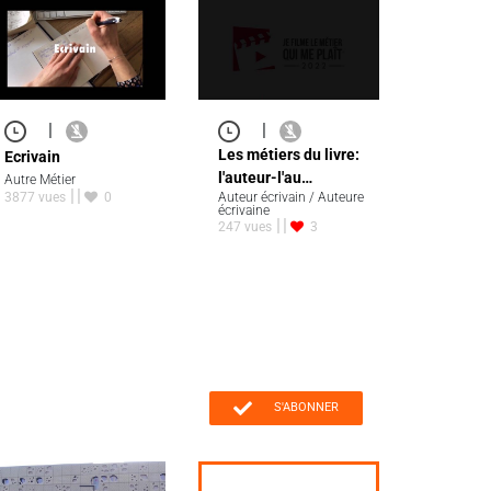
|
|
Les métiers du livre:
Ecrivain
l'auteur-l'au…
Autre Métier
3877 vues
0
Auteur écrivain / Auteure
écrivaine
247 vues
3
S'ABONNER