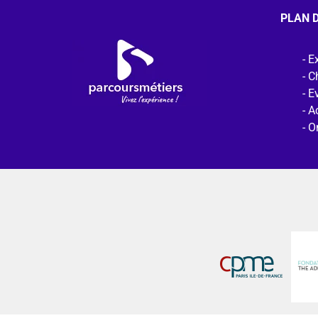
PLAN D
Ex
C
E
Ac
O