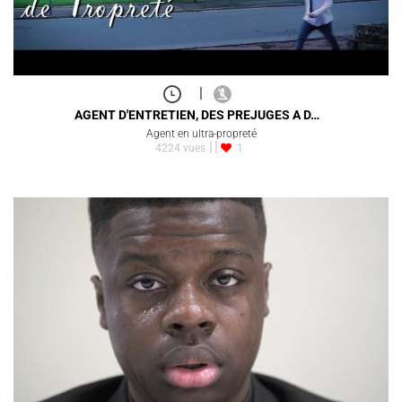
|
AGENT D'ENTRETIEN, DES PREJUGES A D…
Agent en ultra-propreté
4224 vues
1