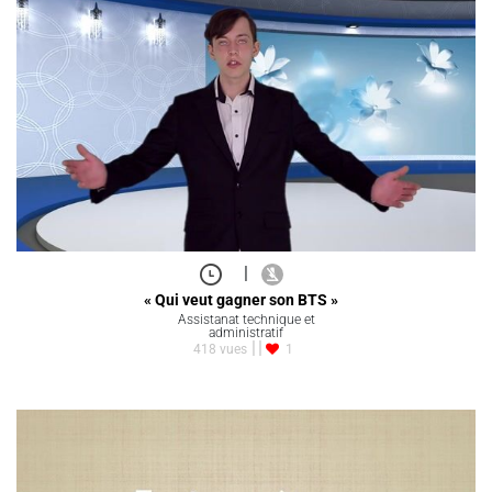
|
« Qui veut gagner son BTS »
Assistanat technique et
administratif
418 vues
1