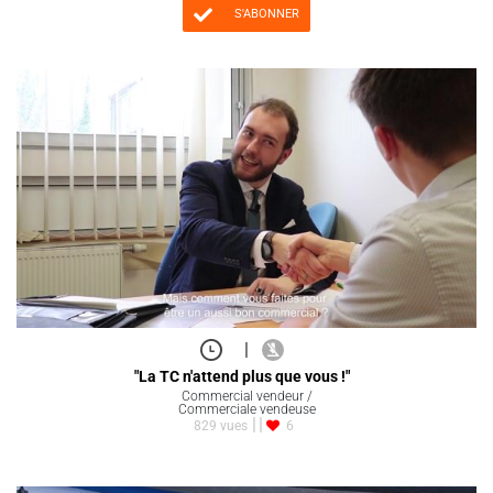
S'ABONNER
|
"La TC n'attend plus que vous !"
Commercial vendeur /
Commerciale vendeuse
829 vues
6