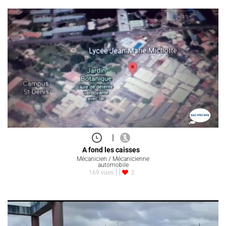
|
A fond les caisses
Mécanicien / Mécanicienne
automobile
169 vues
2