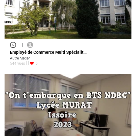
|
Employé de Commerce Multi Spécialit…
Autre Métier
544 vues
5