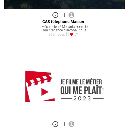
|
CAS téléphone Maison
Mécanicien / Mécanicienne de
maintenance d'aéronautique
3694 vues
71
|