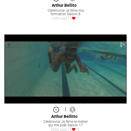
Arthur Bellito
Cérémonie Je filme ma
formation Saison 8
1749 vues
1
|
Arthur Bellitto
Cérémonie Je filme le métier
qui me plaît Saison 17
5004 vues
3