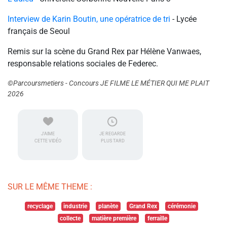
Interview de Karin Boutin, une opératrice de tri
- Lycée
français de Seoul
Remis sur la scène du Grand Rex par Hélène Vanwaes,
responsable relations sociales de Federec.
©Parcoursmetiers - Concours JE FILME LE MÉTIER QUI ME PLAIT
2026
J'AIME
JE REGARDE
CETTE VIDÉO
PLUS TARD
SUR LE MÊME THEME :
recyclage
industrie
planète
Grand Rex
cérémonie
collecte
matière première
ferraille