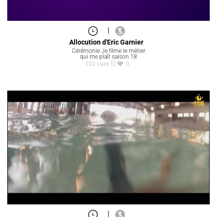
|
Allocution d'Eric Garnier
Cérémonie Je filme le métier
qui me plaît saison 18
102 vues
0
|