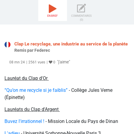
EN BREF
COMMENTAIRES
(0)
Clap Le recyclage, une industrie au service de la planète
Remis par Federec
"j'aime"
08 mn 24
2561 vues
0
Lauréat du Clap d'Or
“Qu’on me recycle si je faiblis”
- Collège Jules Verne
(Épinette)
Lauréats du Clap d'Argent
Buvez l'irrationnel !
- Mission Locale du Pays de Dinan
L'adieu
- Université Sorbonne-Nouvelle Paris 3