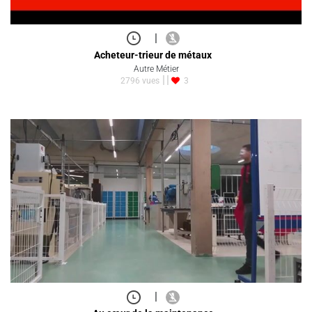
|
Acheteur-trieur de métaux
Autre Métier
2796 vues
3
|