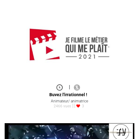
|
Buvez l'irrationnel !
Animateur/ animatrice
2466 vues
3