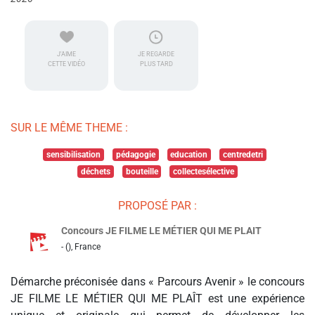
J'AIME
JE REGARDE
CETTE VIDÉO
PLUS TARD
SUR LE MÊME THEME :
sensibilisation
pédagogie
education
centredetri
déchets
bouteille
collectesélective
PROPOSÉ PAR :
Concours JE FILME LE MÉTIER QUI ME PLAIT
- (), France
Démarche préconisée dans « Parcours Avenir » le concours
JE FILME LE MÉTIER QUI ME PLAÎT est une expérience