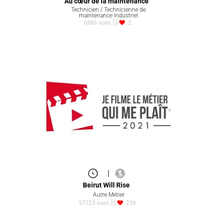
Au cœur de la maintenance
Technicien / Technicienne de
maintenance industriel
6886 vues
2
|
Beirut Will Rise
Autre Métier
37723 vues
256