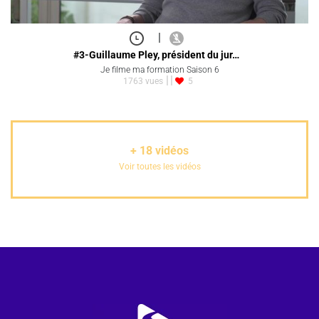
|
#3-Guillaume Pley, président du jur…
Je filme ma formation Saison 6
1763 vues
5
+
18
vidéos
Voir toutes les vidéos