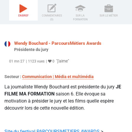
EN BREF
COMMENTAIRES
SUR LA
SUR LE MÉTIER
(0)
FORMATION
Wendy Bouchard - ParcoursMétiers Awards
Présidente du jury
"j'aime"
01 mn 27
1123 vues
0
Secteur :
Communication | Média et multimédia
La journaliste Wendy Bouchard est présidente du jury
JE
FILME MA FORMATION
saison 6. Elle évoque sa
motivation à présider le jury et les films quelle espère
découvrir lors de cette nouvelle édition.
Site du festival PARCOURSMETIERS AWARDS
>