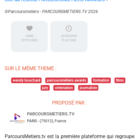
©Parcoursmetiers - PARCOURSMETIERS.TV 2026
J'AIME
JE REGARDE
CETTE VIDÉO
PLUS TARD
SUR LE MÊME THEME :
wendy bouchard
parcoursmétiers awards
formation
films
jury
orientation
journaliste
PROPOSÉ PAR :
PARCOURSMETIERS.TV
PARIS - (75012), France
ParcoursMetiers.tv est la première plateforme qui regroupe