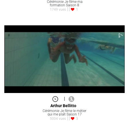
Cérémonie Je filme ma
formation Saison 8
1749 vues
1
|
Arthur Bellitto
Cérémonie Je filme le métier
qui me plaît Saison 17
5004 vues
3