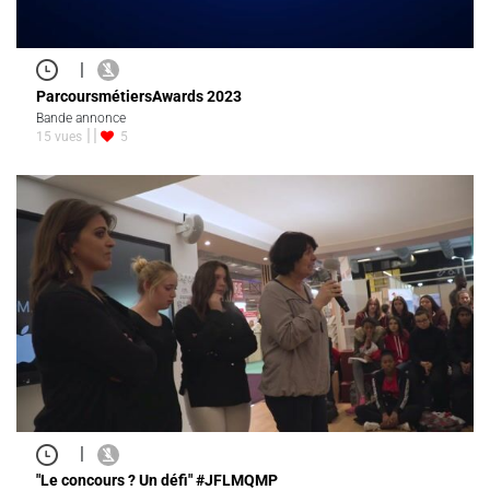
|
ParcoursmétiersAwards 2023
Bande annonce
15 vues
5
|
"Le concours ? Un défi" #JFLMQMP