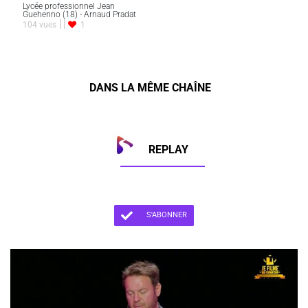
Lycée professionnel Jean
Guehenno (18) - Arnaud Pradat
104 vues
1
DANS LA MÊME CHAÎNE
REPLAY
S'ABONNER