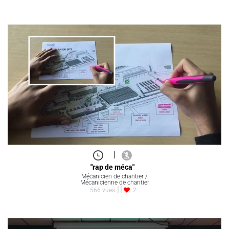
|
"rap de méca"
Mécanicien de chantier /
Mécanicienne de chantier
566 vues
2