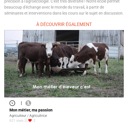
précision à l'agroécologie. C'est très diversifié ! Notre école permet
beaucoup d'échange avec le monde du travail, à partir de
séminaires et interventions dans les cours sur le sujet en discussion.
À DÉCOUVRIR ÉGALEMENT
|
Mon métier, ma passion
Agriculteur / Agricultrice
621 vues
2