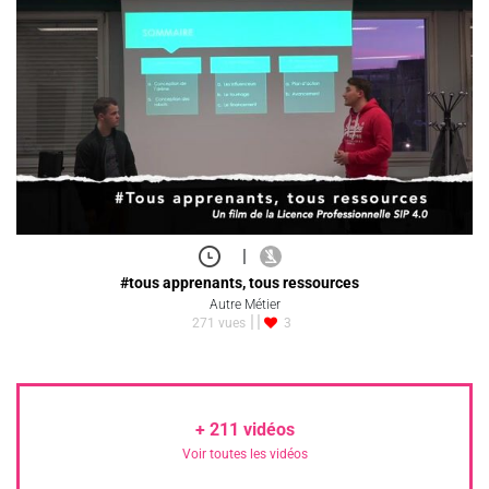
|
#tous apprenants, tous ressources
Autre Métier
271 vues
3
+
211
vidéos
Voir toutes les vidéos