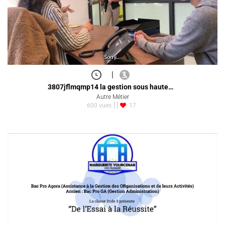
|
3807jflmqmp14 la gestion sous haute…
Autre Métier
600 vues
17