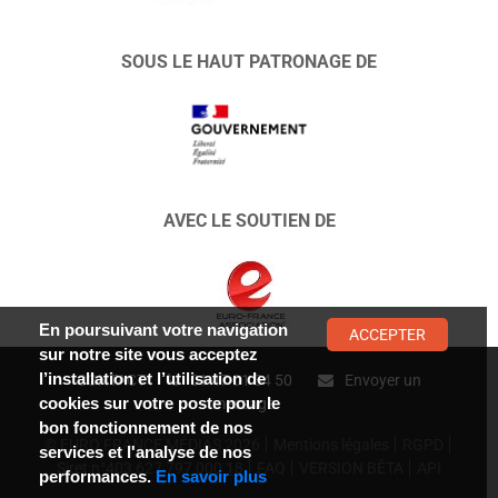
SOUS LE HAUT PATRONAGE DE
AVEC LE SOUTIEN DE
En poursuivant votre navigation
ACCEPTER
sur notre site vous acceptez
l’installation et l’utilisation de
CONTACT :
01 47 01 34 50
Envoyer un
cookies sur votre poste pour le
message
bon fonctionnement de nos
© EURO FRANCE MÉDIAS 2026
Mentions légales
RGPD
services et l'analyse de nos
Siret n°403 627 797 000 18
FAQ
VERSION BÊTA
API
performances.
En savoir plus