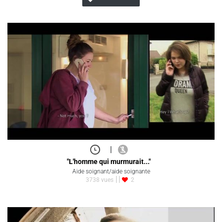
|
"L'homme qui murmurait..."
Aide soignant/aide soignante
3738 vues
2