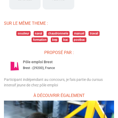
SUR LE MÊME THEME :
soudeur
naval
chaudronnerie
manuel
travail
formation
bep
bac
postbac
PROPOSÉ PAR :
Pôle emploi Brest
Brest - (29200), France
Participant indépendant au concours, je fais partie du cursus
intensif jeune de chez pôle emploi
À DÉCOUVRIR ÉGALEMENT