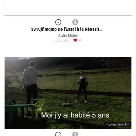
|
3810jflmqmp De l'Essai à la Réussit…
Autre Métier
368 vues
9
|