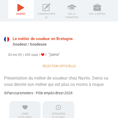
EN BREF
COMMENTAIRES
SUR LA
SUR LE MÉTIER
(0)
FORMATION
Le métier de soudeur en Bretagne
Soudeur / Soudeuse
"j'aime"
03 mn 05
692 vues
1
SELECTION OFFICIELLE
Présentation du métier de soudeur chez Navtis. Denis va
vous décrire son métier qui est plus ou moins à risque.
©Parcoursmetiers - Pôle emploi Brest 2026
J'AIME
JE REGARDE
CETTE VIDÉO
PLUS TARD