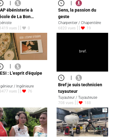
|
|
AP ébénisterie à
Sens, la passion du
'école de La Bon…
geste
béniste
Charpentier / Chapentière
1419 vues
0
6820 vues
19
|
ESI : L'esprit d'équipe
|
Bref je suis technicien
ngénieur / Ingénieure
tuyauteur
3477 vues
76
Tuyauteur / Tuyauteuse
708 vues
188