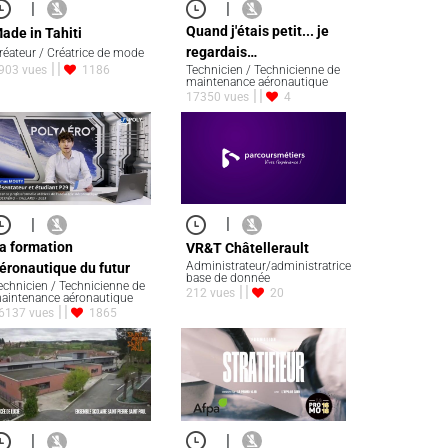
|
|
Quand j'étais petit... je
ade in Tahiti
regardais…
réateur / Créatrice de mode
903 vues
1186
Technicien / Technicienne de
maintenance aéronautique
17350 vues
4
|
|
a formation
VR&T Châtellerault
Administrateur/administratrice
éronautique du futur
base de donnée
echnicien / Technicienne de
212 vues
20
aintenance aéronautique
6137 vues
1865
|
|