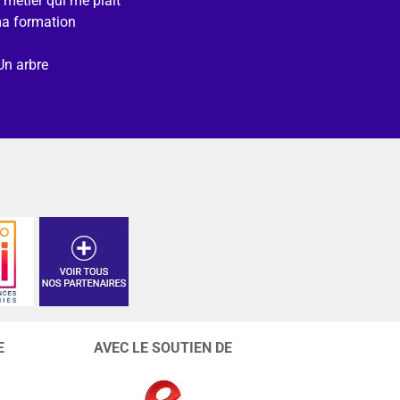
e métier qui me plait
ma formation
Un arbre
E
AVEC LE SOUTIEN DE