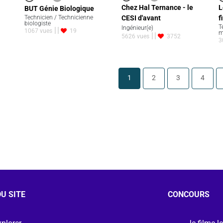
Chez Hal Ternance - le
L
BUT Génie Biologique
CESI d'avant
Technicien / Technicienne
f
biologiste
T
Ingénieur(e)
1067 vues
19
m
5626 vues
3752
3
1
2
3
4
U SITE
CONCOURS