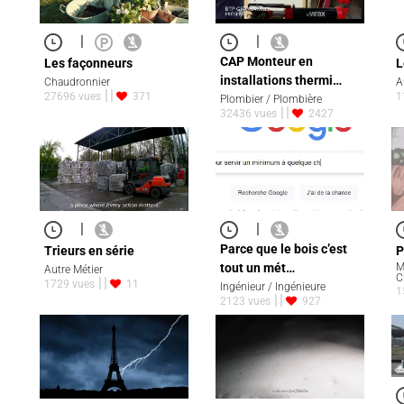
|
|
CAP Monteur en
Les façonneurs
L
installations thermi…
Chaudronnier
A
27696 vues
371
1
Plombier / Plombière
32436 vues
2427
|
|
Parce que le bois c’est
Trieurs en série
P
tout un mét…
M
Autre Métier
C
1729 vues
11
Ingénieur / Ingénieure
1
2123 vues
927