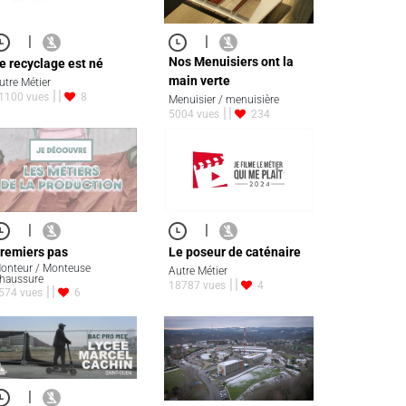
|
|
Nos Menuisiers ont la
e recyclage est né
main verte
utre Métier
1100 vues
8
Menuisier / menuisière
5004 vues
234
|
|
remiers pas
Le poseur de caténaire
onteur / Monteuse
Autre Métier
haussure
18787 vues
4
574 vues
6
|