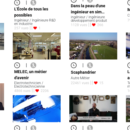
|
Dans la peau d'une
L'École de tous les
M
ingénieur en sim…
possibles
C
ingénieur / ingénieure
Ingénieur / Ingénieure R&D
7
développement produit
en industrie
1128 vues
266
257 vues
1
|
|
MELEC, un métier
L
Scaphandrier
d'avenir
a
Autre Métier
Electrotechnicien /
22461 vues
15
T
Electrotechnicienne
m
4866 vues
2206
1
|
|