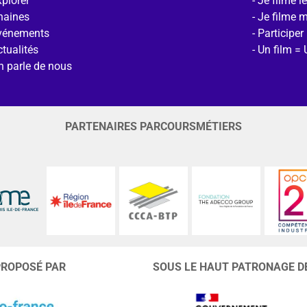
plorer
Je filme l
haines
Je filme 
vénements
Participer
tualités
Un film = 
n parle de nous
PARTENAIRES PARCOURSMÉTIERS
PROPOSÉ PAR
SOUS LE HAUT PATRONAGE D