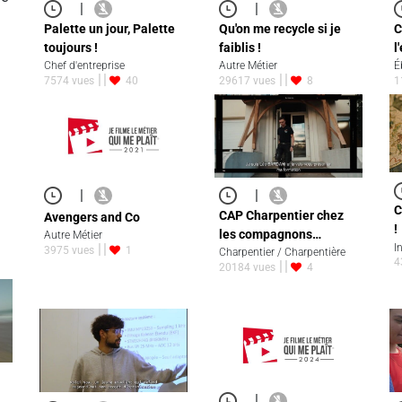
|
|
Palette un jour, Palette
Qu'on me recycle si je
C
toujours !
faiblis !
l
Chef d'entreprise
Autre Métier
É
7574 vues
40
29617 vues
8
1
|
|
C
CAP Charpentier chez
Avengers and Co
!
les compagnons…
Autre Métier
I
3975 vues
1
Charpentier / Charpentière
4
20184 vues
4
|