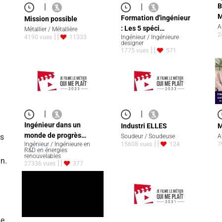
|
|
B
M
Formation d'ingénieur
Mission possible
A
: Les 5 spéci…
Métallier / Métallière
2
4190 vues
11333
Ingénieur / Ingénieure
designer
1775 vues
571
|
|
Ingénieur dans un
Industri ELLES
M
monde de progrès…
es
Soudeur / Soudeuse
A
Ingénieur / Ingénieure en
15608 vues
124
7
R&D en énergies
renouvelables
n.
27336 vues
377
de