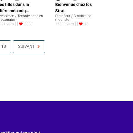
Bienvenue chez les
es filles dans la
Strat
ilière mécaniq…
Stratifieur / Stratifieuse-
echnicien / Technicienne en
mouliste
écanique
15309 vues
13
021 vues
3030
18
SUIVANT