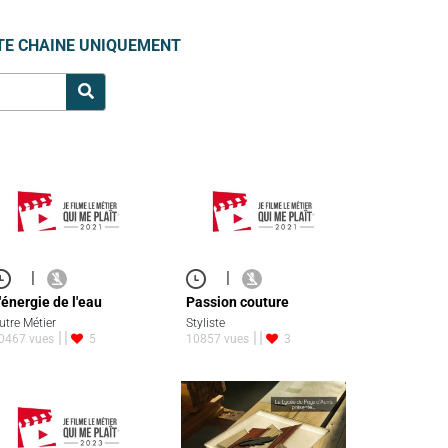
TE CHAINE UNIQUEMENT
|
|
'énergie de l'eau
Passion couture
utre Métier
Styliste
0467 vues
5
10857 vues
3