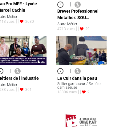
|
ac Pro MEE - Lycée
arcel Cachin
Brevet Professionnel
utre Métier
Métallier: SOU…
413 vues
2080
Autre Métier
4713 vues
29
|
|
étiers de l industrie
Le Cuir dans la peau
Sellier garnisseur / Sellière
utre Métier
garnisseuse
933 vues
301
18306 vues
2