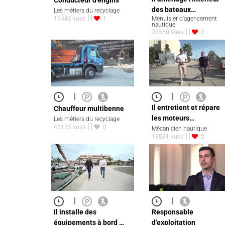
Conducteur d'engins
des bateaux…
Les métiers du recyclage
16442 vues
1
Menuisier d'agencement
nautique
38550 vues
2
|
|
Il entretient et répare
Chauffeur multibenne
les moteurs…
Les métiers du recyclage
45172 vues
0
Mécanicien nautique
13831 vues
2
|
|
Il installe des
Responsable
équipements à bord …
d'exploitation