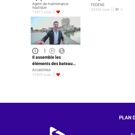
Agent de maintenance
FEDENE
nautique
24384 vues
0
13913 vues
2
|
Il assemble les
éléments des bateau…
Accastilleur
33405 vues
5
PLAN D