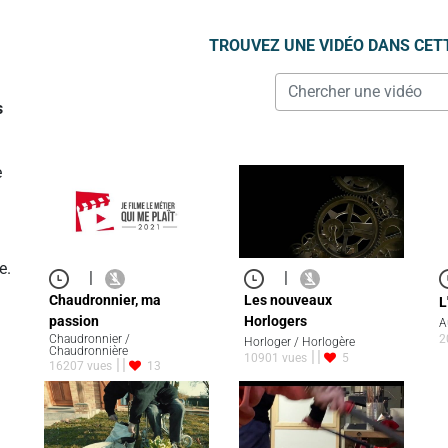
TROUVEZ UNE VIDÉO DANS CET
s
e
e.
|
|
Chaudronnier, ma
Les nouveaux
L
passion
Horlogers
A
Chaudronnier /
2
Horloger / Horlogère
Chaudronnière
10901 vues
5
16207 vues
13