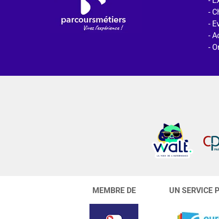
Ex
C
E
Ac
O
MEMBRE DE
UN SERVICE 