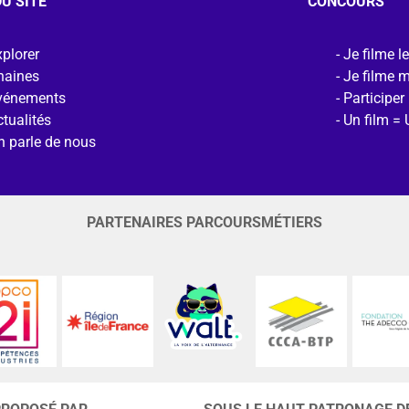
U SITE
CONCOURS
plorer
Je filme l
haines
Je filme 
vénements
Participer
tualités
Un film = 
n parle de nous
PARTENAIRES PARCOURSMÉTIERS