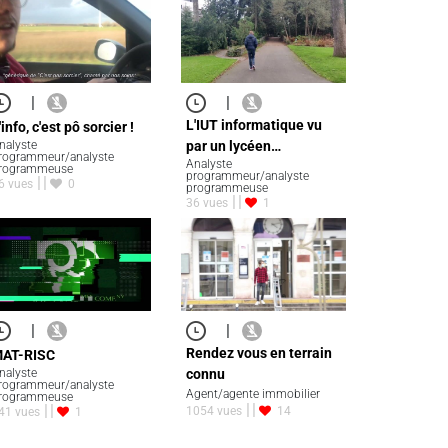
|
|
L'IUT informatique vu
'info, c'est pô sorcier !
nalyste
par un lycéen…
rogrammeur/analyste
Analyste
rogrammeuse
programmeur/analyste
6 vues
0
programmeuse
36 vues
1
|
|
Rendez vous en terrain
AT-RISC
nalyste
connu
rogrammeur/analyste
Agent/agente immobilier
rogrammeuse
1054 vues
14
41 vues
1