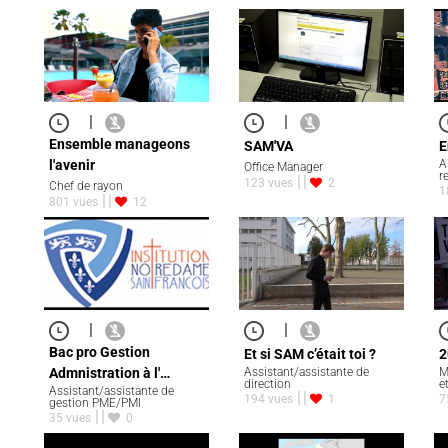
|
|
Ensemble manageons
SAM'VA
E
l'avenir
A
Office Manager
r
123 vues
2
Chef de rayon
1
801 vues
12
|
|
Bac pro Gestion
Et si SAM c’était toi ?
2
Admnistration à l'…
Assistant/assistante de
M
direction
e
Assistant/assistante de
194 vues
1
7
gestion PME/PMI
35 vues
0