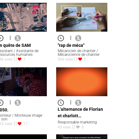
|
|
n quête de SAM
"rap de méca"
ssistant / Assistante de
Mécanicien de chantier /
essources humaines
Mécanicienne de chantier
86 vues
1
566 vues
2
|
|
L'alternance de Florian
050.
onteur / Monteuse image
et charlott…
t son
Responsable marketing
53 vues
17
43 vues
0