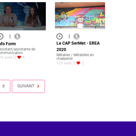
|
|
Le CAP SerMet - EREA
nfo Form
ssistant/assistante de
2020
ommunication
Métallier / Métallière en
76 vues
6
charpente
135 vues
2
6
SUIVANT