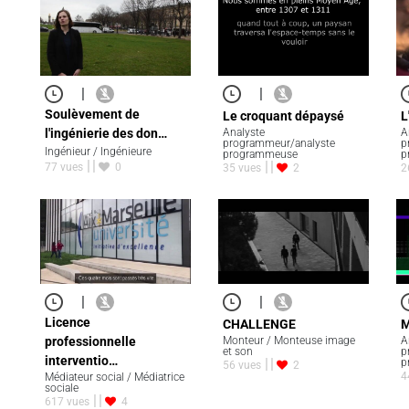
|
|
Soulèvement de
Le croquant dépaysé
L
l'ingénierie des don…
Analyste
A
programmeur/analyste
p
Ingénieur / Ingénieure
programmeuse
p
77 vues
0
35 vues
2
2
|
|
Licence
CHALLENGE
M
professionnelle
Monteur / Monteuse image
A
et son
p
interventio…
p
56 vues
2
4
Médiateur social / Médiatrice
sociale
617 vues
4