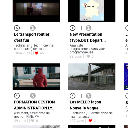
|
|
Le transport routier
New Presentation
L
c'est fun
(Type.DUT, Depart.…
é
Technicien / Technicienne
Analyste
A
supérieur(e) de transport
programmeur/analyste
e
programmeuse
1054 vues
45
4
33 vues
0
|
|
FORMATION GESTION
Les MELEC façon
S
ADMINISTRATION LY…
Nouvelle Vague
C
M
Assistant/assistante de
Électricien / Électricienne de
2
gestion PME/PMI
maintenance
49 vues
0
137 vues
1