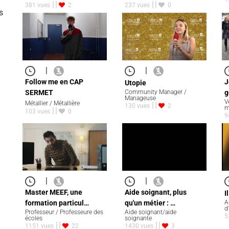
381 vues
2
237 vues
0
s
|
|
Follow me en CAP
J
Utopie
SERMET
Community Manager /
g
Manageuse
V
Métallier / Métallière
130 vues
2
m
103 vues
0
9
|
|
Master MEEF, une
Aide soignant, plus
I
formation particul…
qu'un métier : …
A
d
Professeur / Professeure des
Aide soignant/aide
5
écoles
soignante
1151 vues
22
1430 vues
3