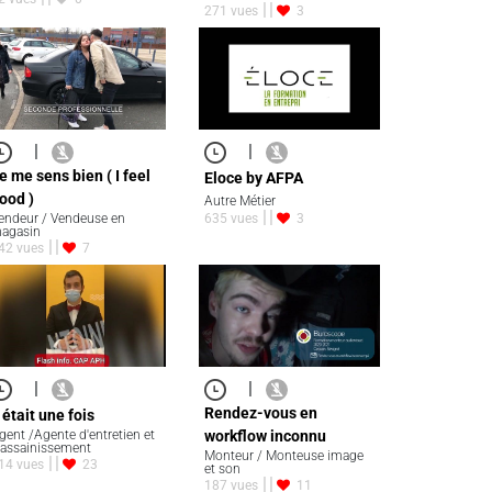
271 vues
3
|
|
e me sens bien ( I feel
Eloce by AFPA
ood )
Autre Métier
endeur / Vendeuse en
635 vues
3
agasin
42 vues
7
|
|
Rendez-vous en
l était une fois
gent /Agente d'entretien et
workflow inconnu
'assainissement
Monteur / Monteuse image
14 vues
23
et son
187 vues
11