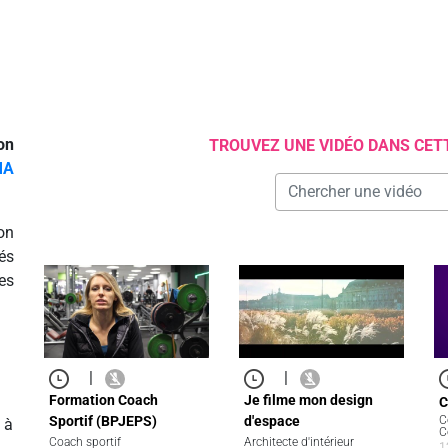
on
TROUVEZ UNE VIDÉO DANS CET
MA
on
és
es
|
|
Formation Coach
Je filme mon design
C
C
Sportif (BPJEPS)
d'espace
 à
C
Coach sportif
Architecte d'intérieur
1