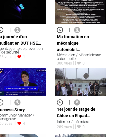
|
|
a journée d'un
Ma formation en
tudiant en DUT HSE…
mécanique
gent/agente de prévention
automobil…
t de sécurité
Mécanicien / Mécanicienne
36 vues
1
automobile
300 vues
0
|
|
1er jour de stage de
uccess Story
ommunity Manager /
Chloé en Ehpad…
anageuse
Infirmier / Infirmière
60 vues
4
289 vues
0