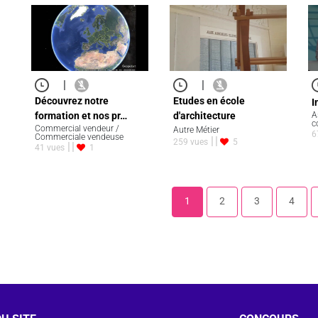
|
|
Découvrez notre
Etudes en école
I
formation et nos pr…
d'architecture
A
c
Commercial vendeur /
Autre Métier
6
Commerciale vendeuse
259 vues
5
41 vues
1
1
2
3
4