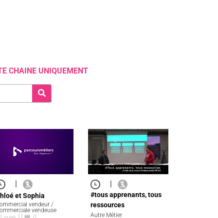
TE CHAINE UNIQUEMENT
|
|
#tous apprenants, tous
hloé et Sophia
ommercial vendeur /
ressources
ommerciale vendeuse
Autre Métier
2 vues
0