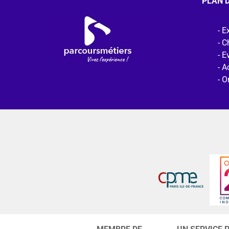
PLAN D
Ex
C
E
Ac
O