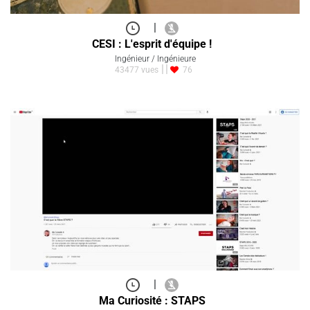
|
CESI : L'esprit d'équipe !
Ingénieur / Ingénieure
43477 vues
76
|
Ma Curiosité : STAPS