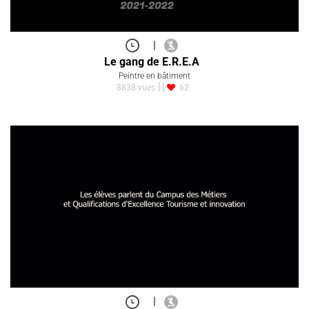
|
Le gang de E.R.E.A
Peintre en bâtiment
8838 vues
62
|