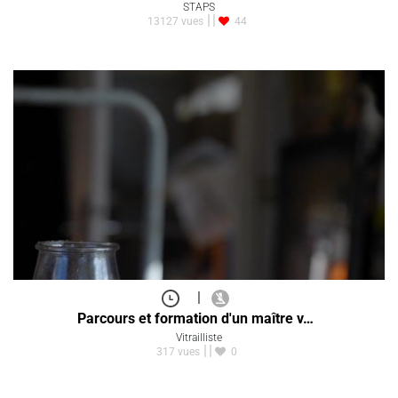
STAPS
13127 vues
44
|
Parcours et formation d'un maître v…
Vitrailliste
317 vues
0