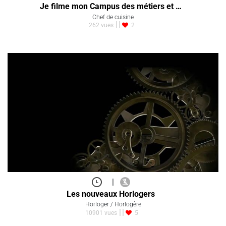
Je filme mon Campus des métiers et …
Chef de cuisine
262 vues
2
|
Les nouveaux Horlogers
Horloger / Horlogère
10901 vues
5