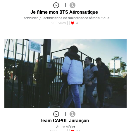
|
Je filme mon BTS Aéronautique
Technicien / Technicienne de maintenance aéronautique
903 vues
4
|
Team CAPOL Jurançon
Autre Métier