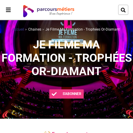
Accueil
Chaines
Je Filme Ma Formation - Trophées Or-Diamant
JE FILME MA
FORMATION - TROPHÉES
OR-DIAMANT
S'ABONNER