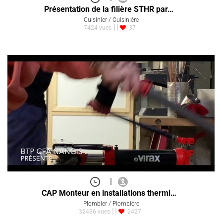
Présentation de la filière STHR par…
Cuisinier / Cuisinière
7424 vues
37
|
CAP Monteur en installations thermi…
Plombier / Plombière
32436 vues
2427