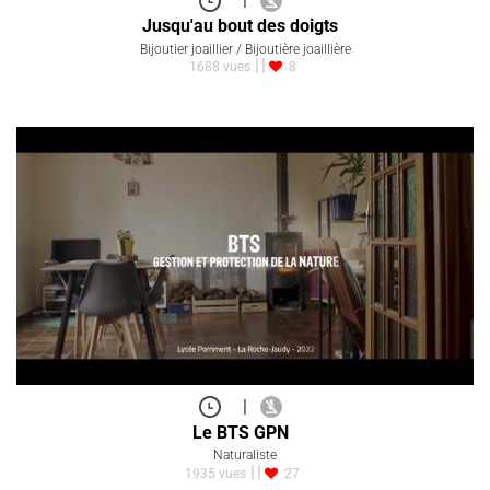
Jusqu'au bout des doigts
Bijoutier joaillier / Bijoutière joaillière
1688 vues
8
|
Le BTS GPN
Naturaliste
1935 vues
27