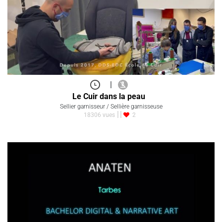
|
Le Cuir dans la peau
Sellier garnisseur / Sellière garnisseuse
18306 vues
2