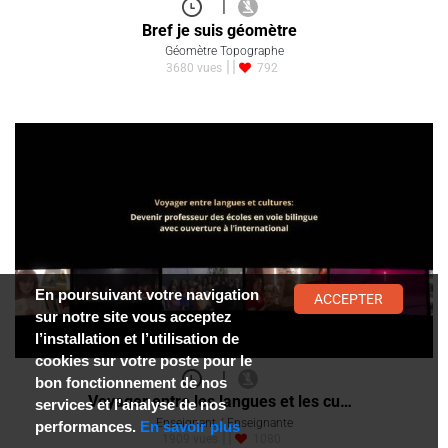
|
Bref je suis géomètre
Géomètre Topographe
3680 vues
792
En poursuivant votre navigation
ACCEPTER
sur notre site vous acceptez
l’installation et l’utilisation de
cookies sur votre poste pour le
|
bon fonctionnement de nos
Voyager entre les langues et les cu…
services et l'analyse de nos
Enseignant / Enseignante
performances.
En savoir plus
1909 vues
1080