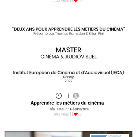
1722 vues
74
|
Apprendre les métiers du cinéma
Réalisateur / Réalisatrice
803 vues
5