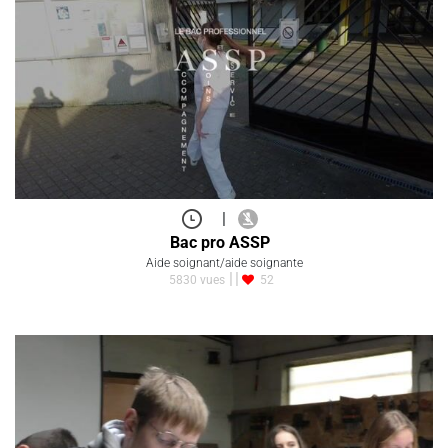
|
Bac pro ASSP
Aide soignant/aide soignante
5830 vues
52