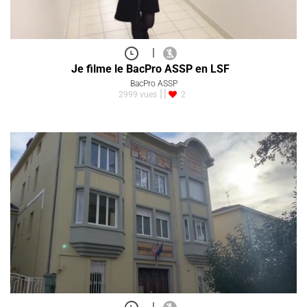
|
Je filme le BacPro ASSP en LSF
BacPro ASSP
2999 vues
2
|