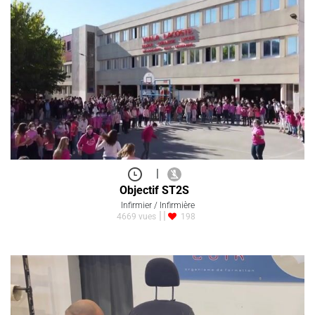
|
Objectif ST2S
Infirmier / Infirmière
4669 vues
198