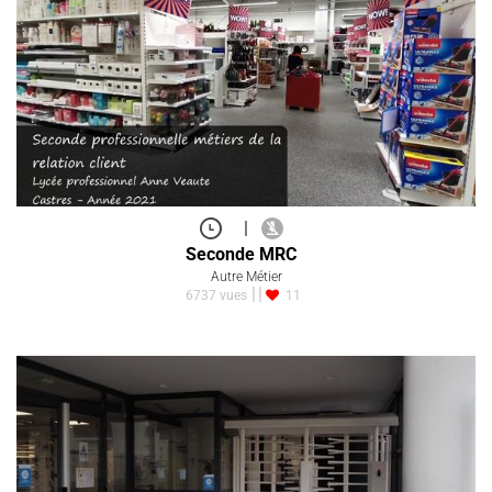
|
Seconde MRC
Autre Métier
6737 vues
11