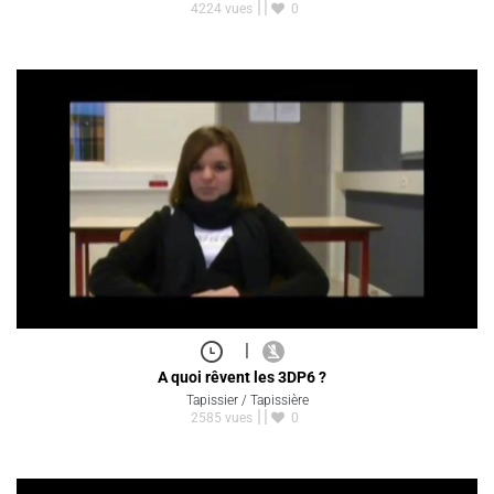
4224 vues
0
|
A quoi rêvent les 3DP6 ?
Tapissier / Tapissière
2585 vues
0