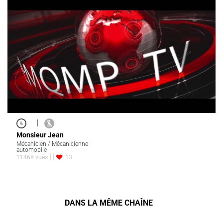
|
Monsieur Jean
Mécanicien / Mécanicienne
automobile
11468 vues
13
DANS LA MÊME CHAÎNE