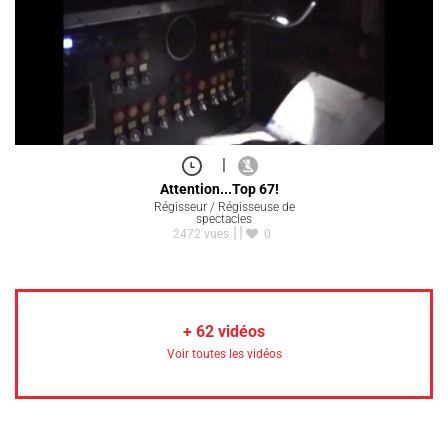
|
Attention...Top 67!
Régisseur / Régisseuse de
spectacles
2472 vues
0
+
62
vidéos
Voir toutes les vidéos