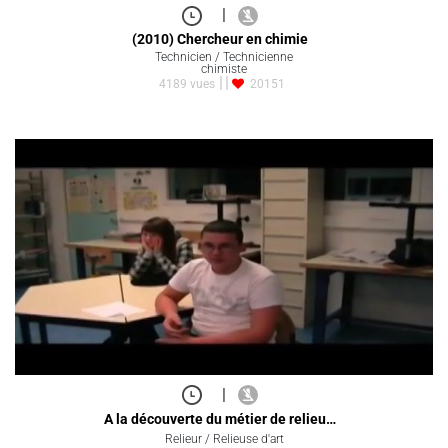
|
(2010) Chercheur en chimie
Technicien / Technicienne
chimiste
4189 vues
20151
|
A la découverte du métier de relieu…
Relieur / Relieuse d'art