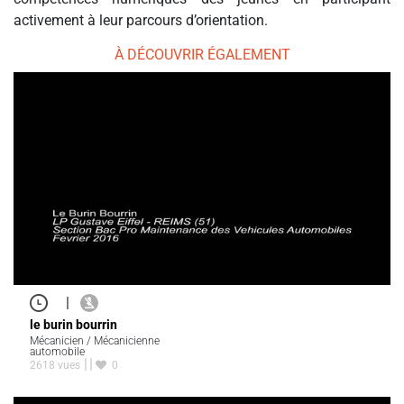
activement à leur parcours d’orientation.
À DÉCOUVRIR ÉGALEMENT
|
le burin bourrin
Mécanicien / Mécanicienne
automobile
2618 vues
0