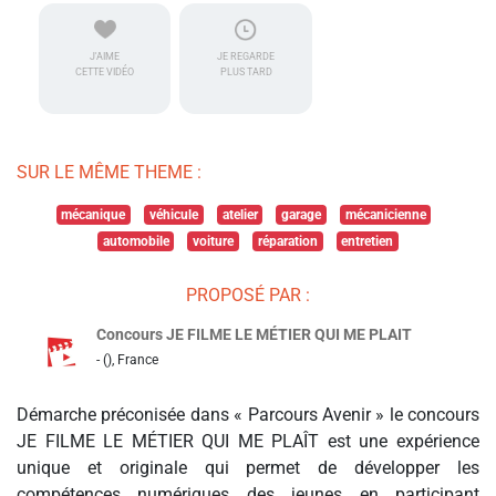
J'AIME
JE REGARDE
CETTE VIDÉO
PLUS TARD
SUR LE MÊME THEME :
mécanique
véhicule
atelier
garage
mécanicienne
automobile
voiture
réparation
entretien
PROPOSÉ PAR :
Concours JE FILME LE MÉTIER QUI ME PLAIT
- (), France
Démarche préconisée dans « Parcours Avenir » le concours
JE FILME LE MÉTIER QUI ME PLAÎT est une expérience
unique et originale qui permet de développer les
compétences numériques des jeunes en participant