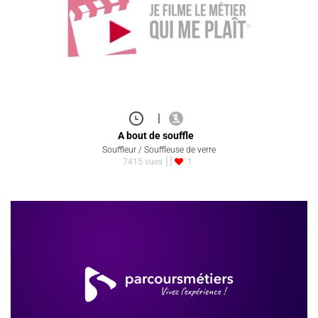
|
A bout de souffle
Souffleur / Souffleuse de verre
7415 vues
1