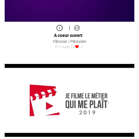
|
A coeur ouvert
Pâtissier / Pâtissière
311 vues
2