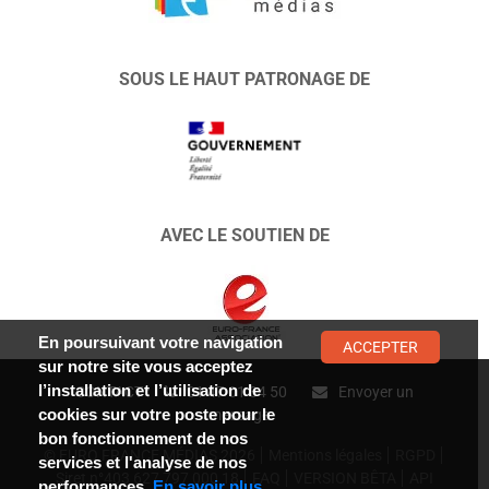
SOUS LE HAUT PATRONAGE DE
AVEC LE SOUTIEN DE
En poursuivant votre navigation
ACCEPTER
sur notre site vous acceptez
l’installation et l’utilisation de
CONTACT :
01 47 01 34 50
Envoyer un
cookies sur votre poste pour le
message
bon fonctionnement de nos
© EURO FRANCE MÉDIAS 2026
Mentions légales
RGPD
services et l'analyse de nos
Siret n°403 627 797 000 18
FAQ
VERSION BÊTA
API
performances.
En savoir plus