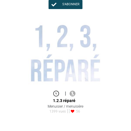
S'ABONNER
|
1.2.3 réparé
Menuisier / menuisière
1399 vues
56