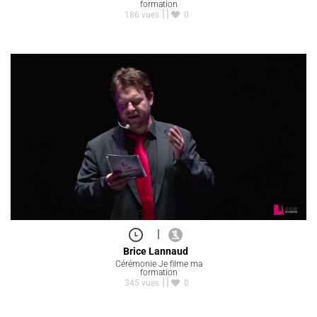
formation
186 vues
0
|
Brice Lannaud
Cérémonie Je filme ma
formation
345 vues
0