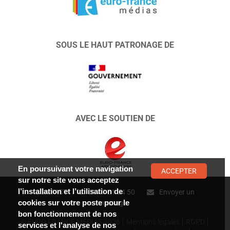
SOUS LE HAUT PATRONAGE DE
AVEC LE SOUTIEN DE
En poursuivant votre navigation
ACCEPTER
sur notre site vous acceptez
l’installation et l’utilisation de
CONTACT :
01 47 01 34 50
Envoyer un
cookies sur votre poste pour le
message
bon fonctionnement de nos
© EURO FRANCE MÉDIAS 2026
Mentions légales
RGPD
services et l'analyse de nos