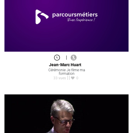
|
Jean-Marc Huart
Cérémonie Je filme ma
formation
33 vues
0