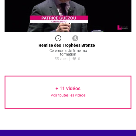
|
Remise des Trophées Bronze
Cérémonie Je filme ma
formation
55 vues
0
+
11
vidéos
Voir toutes les vidéos