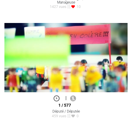
Manageuse
1427 vues
10
|
1 / 577
Député / Députée
459 vues
0