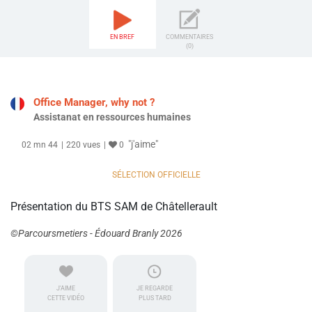
EN BREF
COMMENTAIRES
(0)
Office Manager, why not ?
Assistanat en ressources humaines
"j'aime"
02 mn 44
220 vues
0
SÉLECTION OFFICIELLE
Présentation du BTS SAM de Châtellerault
©Parcoursmetiers - Édouard Branly 2026
J'AIME
JE REGARDE
CETTE VIDÉO
PLUS TARD