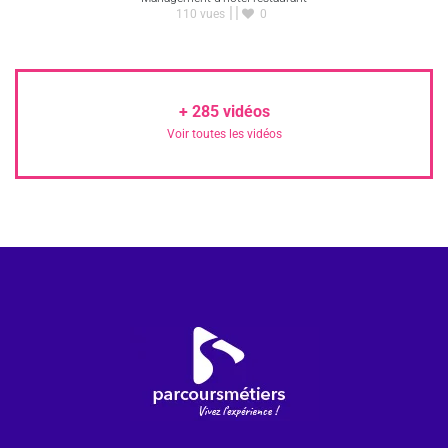
110 vues
0
+
285
vidéos
Voir toutes les vidéos