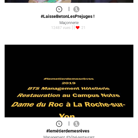
|
#LaisseBetonLesPrejuges !
Maçonnerie
12487 vues
21
|
#lemétierdemesrêves
Management d'hôtel-restaurant