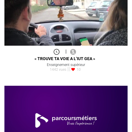
|
« TROUVE TA VOIE A L’IUT GEA »
Enseignement supérieur
1442 vues
10