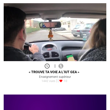
|
« TROUVE TA VOIE A L’IUT GEA »
Enseignement supérieur
1442 vues
10