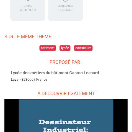
J'AIME
JE REGARDE
CETTE VIDÉO
PLUS TARD
SUR LE MÊME THEME :
batiment
lycée
construire
PROPOSÉ PAR :
Lycée des métiers du bâtiment Gaston Lesnard
Laval - (53000), France
À DÉCOUVRIR ÉGALEMENT