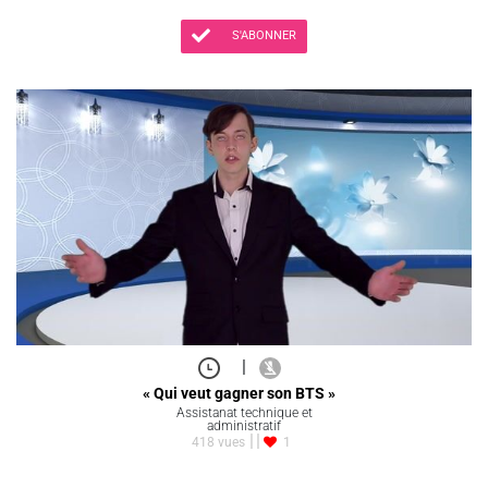
S'ABONNER
|
« Qui veut gagner son BTS »
Assistanat technique et
administratif
418 vues
1