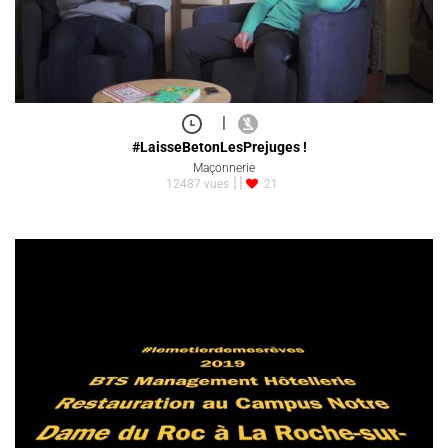
|
#LaisseBetonLesPrejuges !
Maçonnerie
12487 vues
21