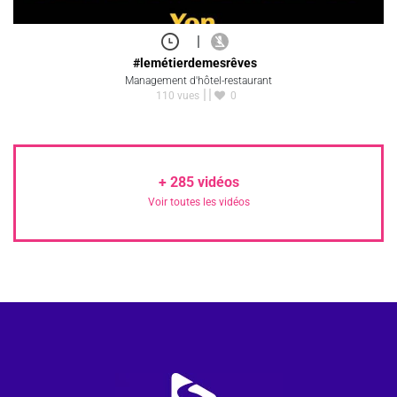
|
#lemétierdemesrêves
Management d'hôtel-restaurant
110 vues
0
+
285
vidéos
Voir toutes les vidéos