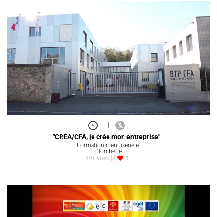
|
"CREA/CFA, je crée mon entreprise"
Formation menuiserie et
plomberie
891 vues
1