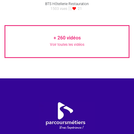
BTS Hôtellerie Restauration
1503 vues
21
+
260
vidéos
Voir toutes les vidéos