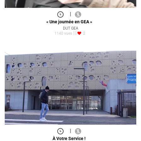
|
« Une journée en GEA »
DUT GEA
1140 vues
2
|
À Votre Service !