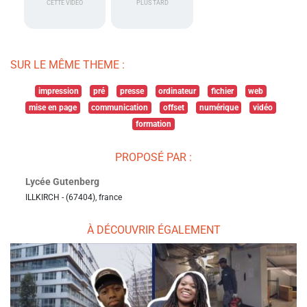
CETTE VIDÉO
PLUS TARD
SUR LE MÊME THEME :
impression
pré
presse
ordinateur
fichier
web
mise en page
communication
offset
numérique
vidéo
formation
PROPOSÉ PAR :
Lycée Gutenberg
ILLKIRCH - (67404), france
À DÉCOUVRIR ÉGALEMENT