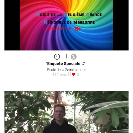
|
"Enquête Spéciale..."
Ecole de la 2ème chance
414 vues
2