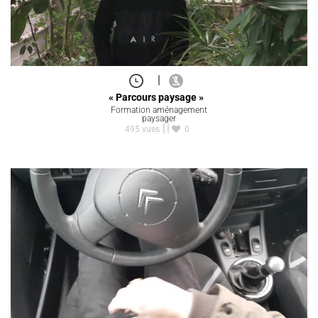
|
« Parcours paysage »
Formation aménagement
paysager
495 vues
0