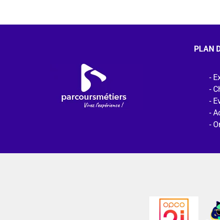
PLAN D
Ex
C
E
Ac
O