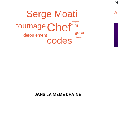
l’
Serge Moati
À
respect
Chef
tournage
film
gérer
déroulement
codes
équipe
DANS LA MÊME CHAÎNE