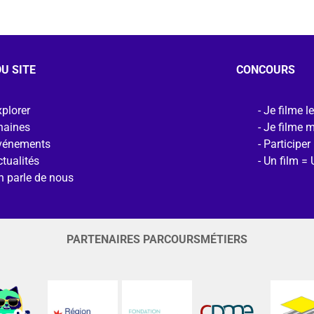
U SITE
CONCOURS
plorer
Je filme l
haines
Je filme 
vénements
Participer
tualités
Un film = 
n parle de nous
PARTENAIRES PARCOURSMÉTIERS