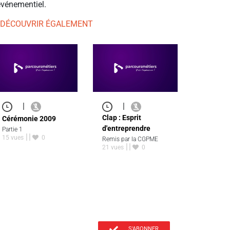
événementiel.
 DÉCOUVRIR ÉGALEMENT
|
|
Clap : Esprit
Cérémonie 2009
d'entreprendre
Partie 1
15 vues
0
Remis par la CGPME
21 vues
0
S'ABONNER