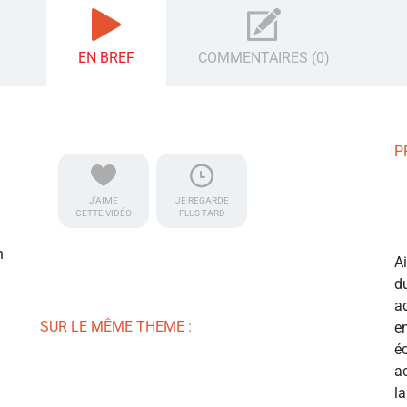
EN BREF
COMMENTAIRES (0)
P
J'AIME
JE REGARDE
CETTE VIDÉO
PLUS TARD
n
A
du
ad
SUR LE MÊME THEME :
e
é
ac
la