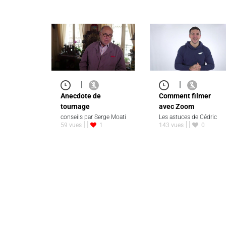
|
|
Anecdote de
Comment filmer
tournage
avec Zoom
conseils par Serge Moati
Les astuces de Cédric
59 vues
1
143 vues
0