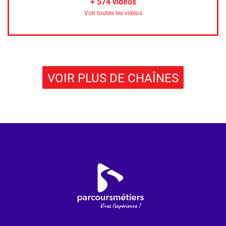
+
574
vidéos
Voir toutes les vidéos
VOIR PLUS DE CHAÎNES