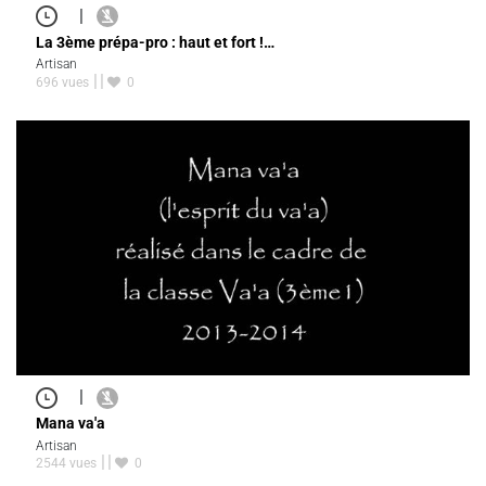
|
La 3ème prépa-pro : haut et fort !…
Artisan
696 vues
0
|
Mana va'a
Artisan
2544 vues
0