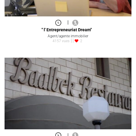
|
" l' Entrepreneuriat Dream"
Agent/agente immobilier
4157 vues
2
|