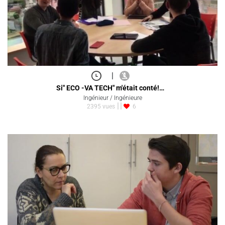
|
Si" ECO -VA TECH" m'était conté!…
Ingénieur / Ingénieure
2395 vues
6