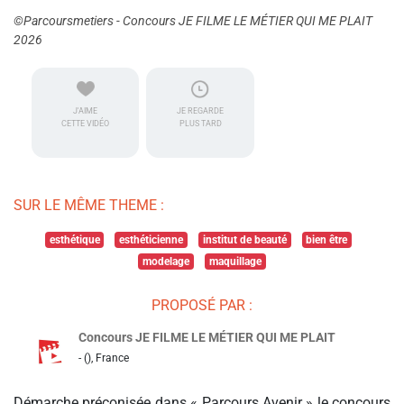
©Parcoursmetiers - Concours JE FILME LE MÉTIER QUI ME PLAIT
2026
J'AIME
JE REGARDE
CETTE VIDÉO
PLUS TARD
SUR LE MÊME THEME :
esthétique
esthéticienne
institut de beauté
bien être
modelage
maquillage
PROPOSÉ PAR :
Concours JE FILME LE MÉTIER QUI ME PLAIT
- (), France
Démarche préconisée dans « Parcours Avenir » le concours