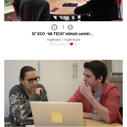
|
Si" ECO -VA TECH" m'était conté!…
Ingénieur / Ingénieure
2395 vues
6