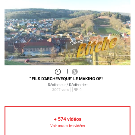
|
" FILS D'ARCHEVEQUE" LE MAKING OF!
Réalisateur / Réalisatrice
3007 vues
0
+
574
vidéos
Voir toutes les vidéos