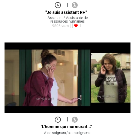
|
"Je suis assistant RH"
Assistant / Assistante de
ressources humaines
9806 vues
1
|
"L'homme qui murmurait..."
Aide soignant/aide soignante