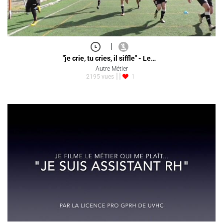
|
"je crie, tu cries, il siffle" - Le…
Autre Métier
2195 vues
1