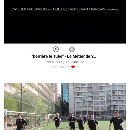
|
"Derrière le Tube" - Le Métier de Y…
Youtubeur / Youtubeuse
2988 vues
1