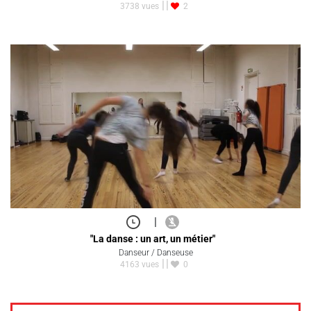
3738 vues
2
|
"La danse : un art, un métier"
Danseur / Danseuse
4163 vues
0