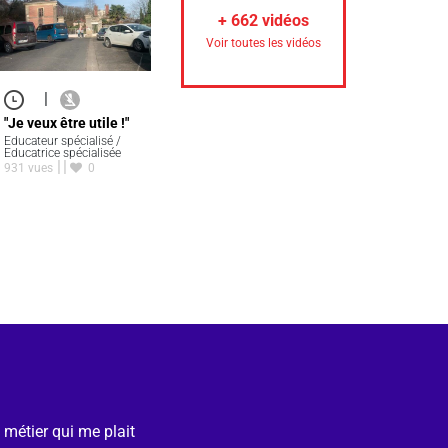
+
662
vidéos
Voir toutes les vidéos
|
"Je veux être utile !"
Educateur spécialisé /
Educatrice spécialisée
931 vues
0
e métier qui me plait