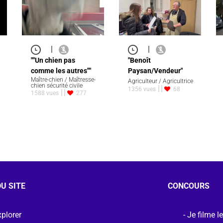
|
|
""Un chien pas
"Benoît
comme les autres""
Paysan/Vendeur"
Maître-chien / Maîtresse-
Agriculteur / Agricultrice
chien sécurité civile
1356 vues
68
1588 vues
277
U SITE
CONCOURS
plorer
Je filme l