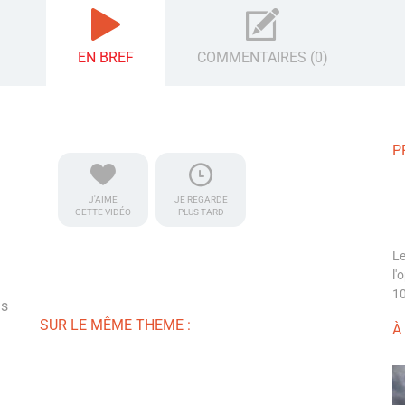
EN BREF
COMMENTAIRES (0)
P
J'AIME
JE REGARDE
CETTE VIDÉO
PLUS TARD
Le
l'
10
is
SUR LE MÊME THEME :
À