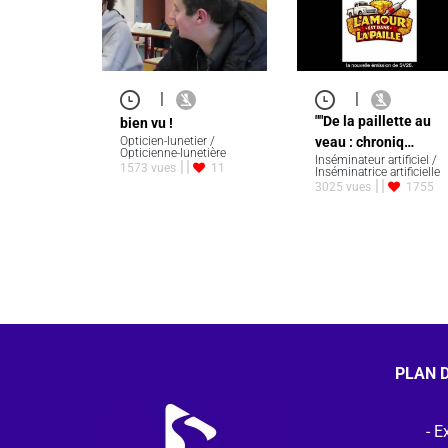
|
|
""De la paillette au
bien vu !
Opticien-lunetier /
veau : chroniq…
Opticienne-lunetière
Inséminateur artificiel /
1573 vues
11
Inséminatrice artificielle
3025 vues
1755
PLAN D
Ex