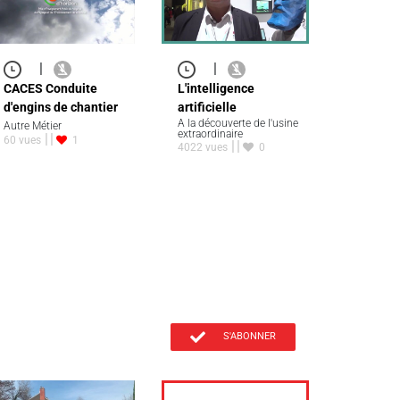
|
|
CACES Conduite
L'intelligence
d'engins de chantier
artificielle
A la découverte de l'usine
Autre Métier
extraordinaire
60 vues
1
4022 vues
0
S'ABONNER