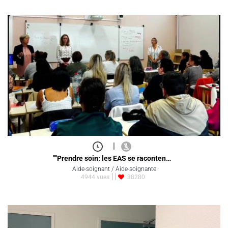
|
""Prendre soin: les EAS se raconten…
Aide-soignant / Aide-soignante
4944 vues
38280