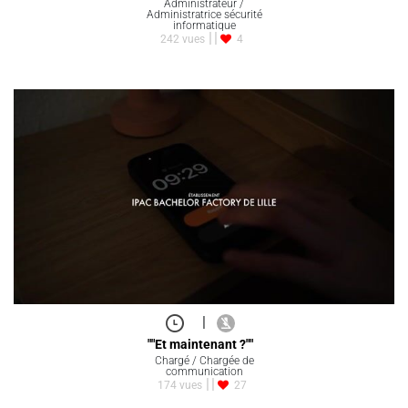
Administrateur /
Administratrice sécurité
informatique
242 vues
4
|
""Et maintenant ?""
Chargé / Chargée de
communication
174 vues
27