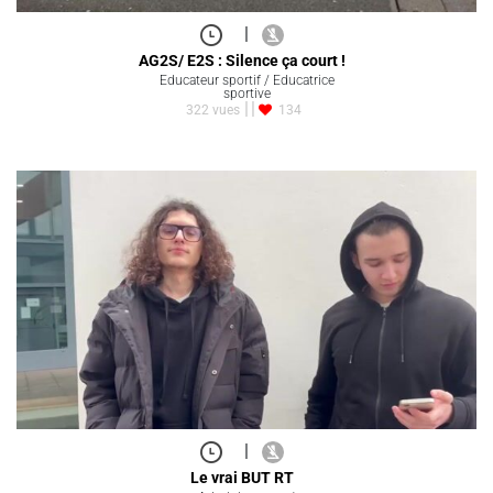
|
AG2S/ E2S : Silence ça court !
Educateur sportif / Educatrice
sportive
322 vues
134
|
Le vrai BUT RT