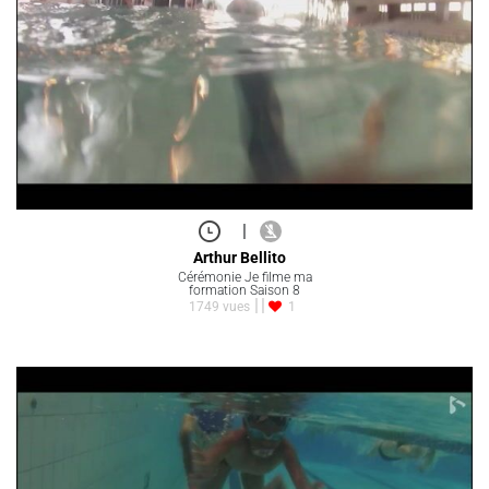
|
Arthur Bellito
Cérémonie Je filme ma
formation Saison 8
1749 vues
1