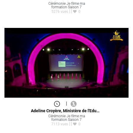
Cérémonie Je filme ma
formation Saison 7
5276 vues
0
|
Adeline Croyère, Ministère de l'Edu…
Cérémonie Je filme ma
formation Saison 7
7113 vues
0