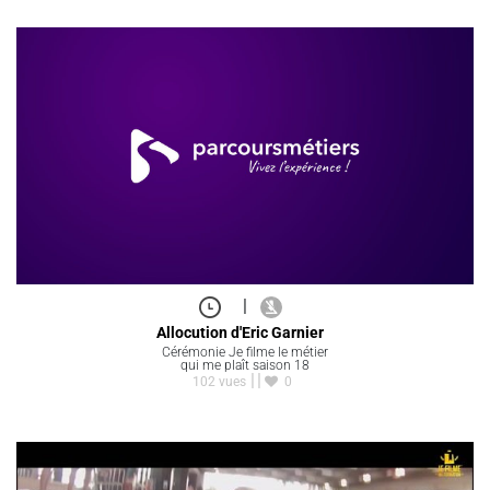
|
Allocution d'Eric Garnier
Cérémonie Je filme le métier
qui me plaît saison 18
102 vues
0