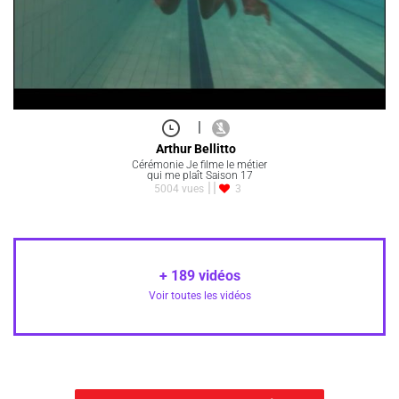
|
Arthur Bellitto
Cérémonie Je filme le métier
qui me plaît Saison 17
5004 vues
3
+
189
vidéos
Voir toutes les vidéos