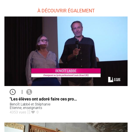
À DÉCOUVRIR ÉGALEMENT
|
"Les élèves ont adoré faire ces pro…
Benoît Labbé et Stéphanie
Etienne, enseignants
4353 vues
0