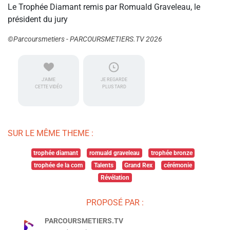
Le Trophée Diamant remis par Romuald Graveleau, le
président du jury
©Parcoursmetiers - PARCOURSMETIERS.TV 2026
J'AIME
JE REGARDE
CETTE VIDÉO
PLUS TARD
SUR LE MÊME THEME :
trophée diamant
romuald graveleau
trophée bronze
trophée de la com
Talents
Grand Rex
cérémonie
Révélation
PROPOSÉ PAR :
PARCOURSMETIERS.TV