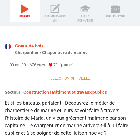
EN BREF
COMMENTAIRES
SUR LA
SUR LE MÉTIER
(0)
FORMATION
Coeur de bois
Charpentier / Chapentière de marine
"j'aime"
00 mn 00
676 vues
79
SELECTION OFFICIELLE
Secteur :
Construction | Bâtiment et travaux publics
Et si les bateaux parlaient ! Découvrez le métier de
charpentier.e de marine et leurs savoir-faire à travers
l’histoire de Maria, un vieux gréement malmené par son
capitaine. Le charpentier de marine arrivera-t-il à lui faire
oublier et à se soigner de cette liaison nocive ?