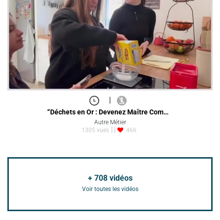
|
“Déchets en Or : Devenez Maître Com…
Autre Métier
1305 vues
466
+
708
vidéos
Voir toutes les vidéos