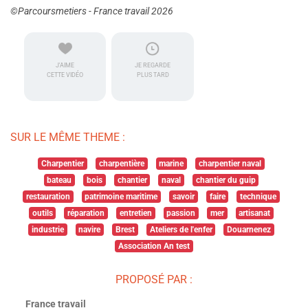
©Parcoursmetiers - France travail 2026
J'AIME
JE REGARDE
CETTE VIDÉO
PLUS TARD
SUR LE MÊME THEME :
Charpentier
charpentière
marine
charpentier naval
bateau
bois
chantier
naval
chantier du guip
restauration
patrimoine maritime
savoir
faire
technique
outils
réparation
entretien
passion
mer
artisanat
industrie
navire
Brest
Ateliers de l'enfer
Douarnenez
Association An test
PROPOSÉ PAR :
France travail