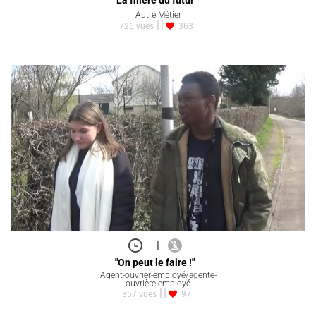
"La filière du futur"
Autre Métier
726 vues
363
|
"On peut le faire !"
Agent-ouvrier-employé/agente-
ouvrière-employé
357 vues
97