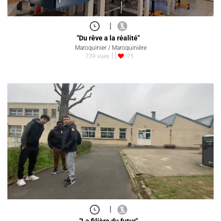
|
"Du rêve a la réalité"
Maroquinier / Maroquinière
739 vues
75
|