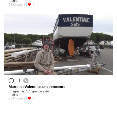
marine
2333 vues
1
|
Martin et Valentine, une rencontre
Charpentier / Chapentière de
marine
2641 vues
1