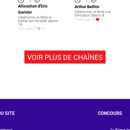
Allocution d'Eric
Arthur Bellito
Garnier
Cérémonie Je filme ma
formation Saison 8
Cérémonie Je filme le
1749 vues
1
métier qui me plaît saison
18
102 vues
0
VOIR PLUS DE CHAÎNES
U SITE
CONCOURS