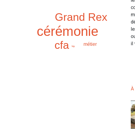
le
c
Grand Rex
m
d
cérémonie
le
o
cfa
il
métier
btp
À