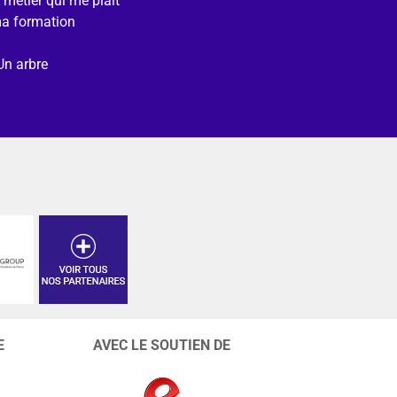
e métier qui me plait
ma formation
Un arbre
E
AVEC LE SOUTIEN DE