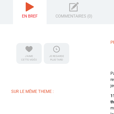
EN BREF
COMMENTAIRES (0)
P
J'AIME
JE REGARDE
CETTE VIDÉO
PLUS TARD
P
r
je
SUR LE MÊME THEME :
1
t
m