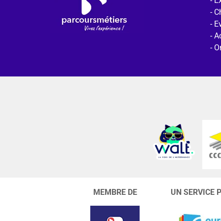
Ex
C
E
Ac
O
MEMBRE DE
UN SERVICE 