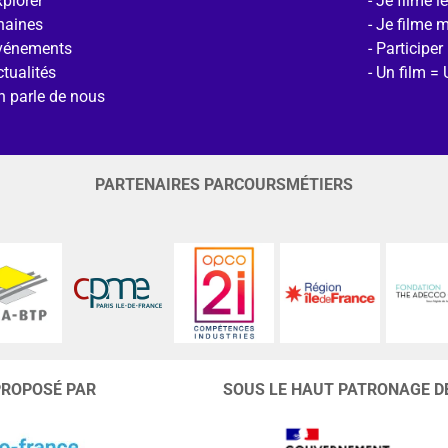
plorer
Je filme l
haines
Je filme 
vénements
Participer
tualités
Un film = 
n parle de nous
PARTENAIRES PARCOURSMÉTIERS
PROPOSÉ PAR
SOUS LE HAUT PATRONAGE D