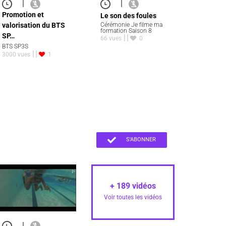
|
|
Promotion et
Le son des foules
valorisation du BTS
Cérémonie Je filme ma
formation Saison 8
SP…
66 vues
0
BTS SP3S
3000 vues
1
S'ABONNER
+
189
vidéos
Voir toutes les vidéos
|