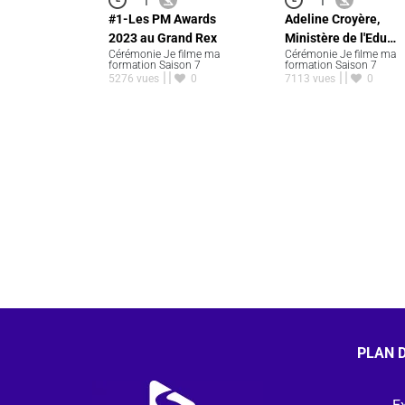
#1-Les PM Awards
Adeline Croyère,
2023 au Grand Rex
Ministère de l'Edu…
Cérémonie Je filme ma
Cérémonie Je filme ma
formation Saison 7
formation Saison 7
5276 vues
0
7113 vues
0
PLAN D