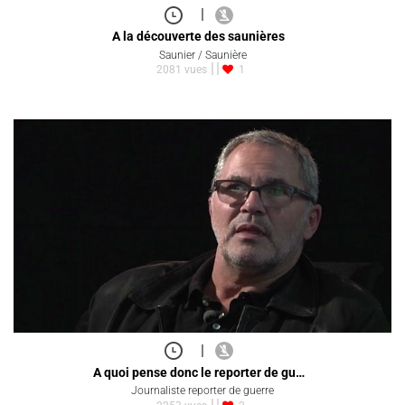
|
A la découverte des saunières
Saunier / Saunière
2081 vues
1
|
A quoi pense donc le reporter de gu…
Journaliste reporter de guerre