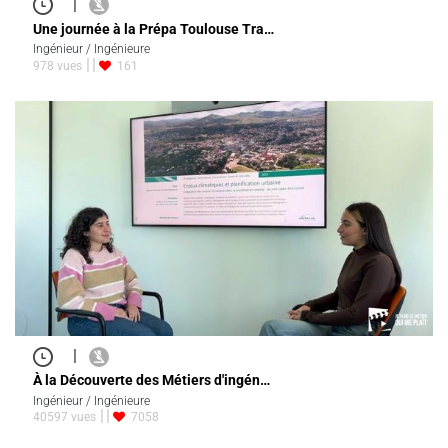
|
Une journée à la Prépa Toulouse Tra…
Ingénieur / Ingénieure
978 vues
161
|
À la Découverte des Métiers d'ingén…
Ingénieur / Ingénieure
40597 vues
7058