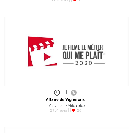
2253 vues
2
|
Affaire de Vignerons
Viticulteur / Viticultrice
2954 vues
20