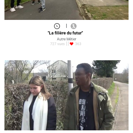
|
"La filière du futur"
Autre Métier
727 vues
363