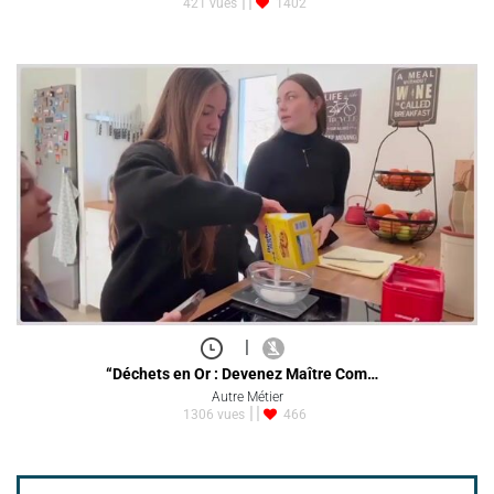
421 vues
1402
|
“Déchets en Or : Devenez Maître Com…
Autre Métier
1306 vues
466