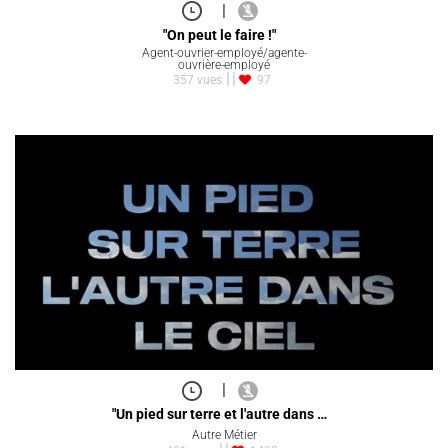
|
"On peut le faire !"
Agent-ouvrier-employé/agente-
ouvrière-employé
357 vues
97
|
"Un pied sur terre et l'autre dans …
Autre Métier