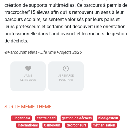
création de supports multimédias. Ce parcours à permis de
“raccrocher”15 élèves afin qu’ils retrouvent un sens à leur
parcours scolaire, se sentent valorisés par leurs pairs et
leurs professeurs et certains ont découvert une orientation
professionnelle dans l’audiovisuel et les métiers de gestion
de déchets.
©Parcoursmetiers - LifeTime Projects 2026
J'AIME
JE REGARDE
CETTE VIDÉO
PLUS TARD
SUR LE MÊME THEME :
Lingenheld
centre de tri
gestion de déchets
biodigesteur
international
Cameroun
décrocheurs
méthanisation