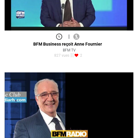
|
BFM Business reçoit Anne Fournier
BFM TV
827 vues
2