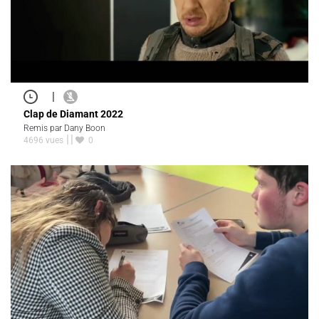
|
Clap de Diamant 2022
Remis par Dany Boon
4696 vues
0