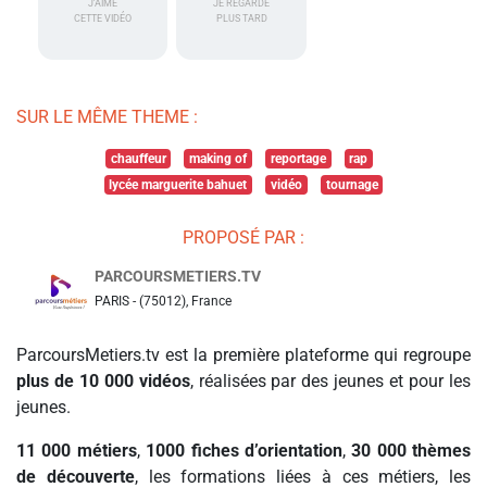
J'AIME
JE REGARDE
CETTE VIDÉO
PLUS TARD
SUR LE MÊME THEME :
chauffeur
making of
reportage
rap
lycée marguerite bahuet
vidéo
tournage
PROPOSÉ PAR :
PARCOURSMETIERS.TV
PARIS - (75012), France
ParcoursMetiers.tv est la première plateforme qui regroupe
plus de 10 000 vidéos
, réalisées par des jeunes et pour les
jeunes.
11 000 métiers
,
1000 fiches d’orientation
,
30 000 thèmes
de découverte
, les formations liées à ces métiers, les