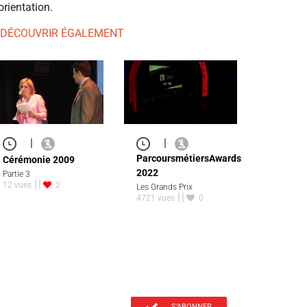
orientation.
 DÉCOUVRIR ÉGALEMENT
|
|
ParcoursmétiersAwards
Cérémonie 2009
2022
Partie 3
12 vues
2
Les Grands Prix
4721 vues
0
S'ABONNER