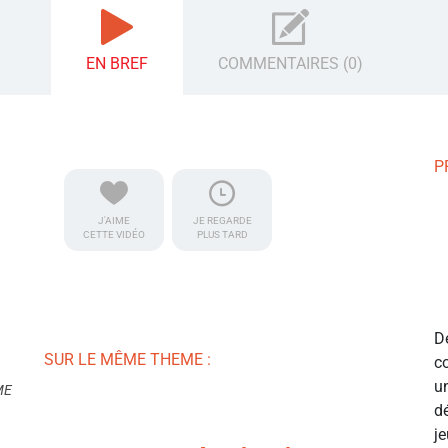
EN BREF
COMMENTAIRES (0)
P
J'AIME
JE REGARDE
CETTE VIDÉO
PLUS TARD
D
SUR LE MÊME THEME :
c
u
ME
d
j