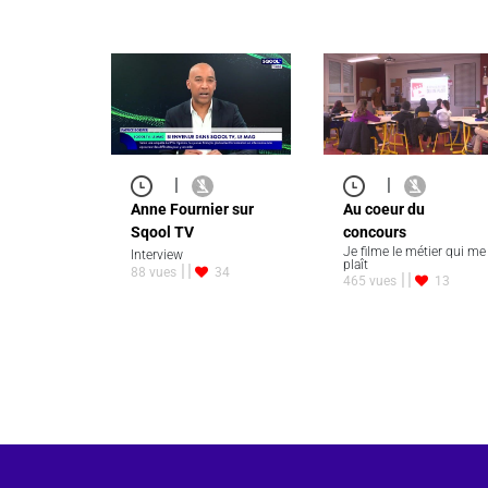
|
|
Anne Fournier sur
Au coeur du
Sqool TV
concours
Je filme le métier qui me
Interview
plaît
88 vues
34
465 vues
13