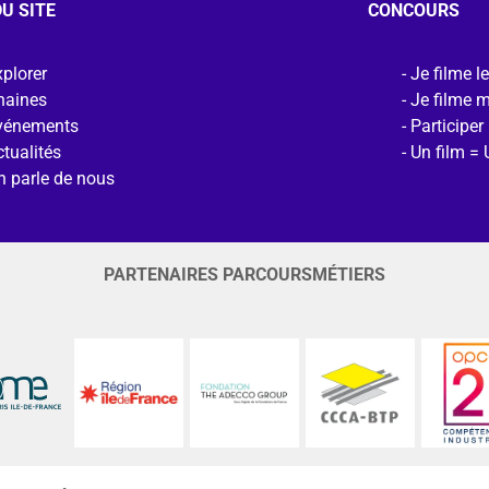
U SITE
CONCOURS
plorer
Je filme l
haines
Je filme 
vénements
Participer
tualités
Un film = 
n parle de nous
PARTENAIRES PARCOURSMÉTIERS