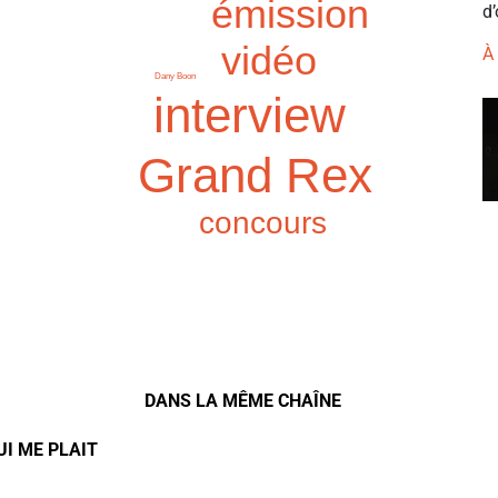
émission
d’
vidéo
À
Dany Boon
interview
Grand Rex
concours
DANS LA MÊME CHAÎNE
UI ME PLAIT