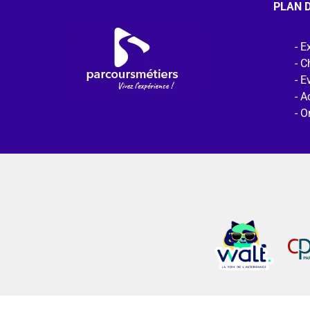
PLAN D
Ex
C
E
Ac
O