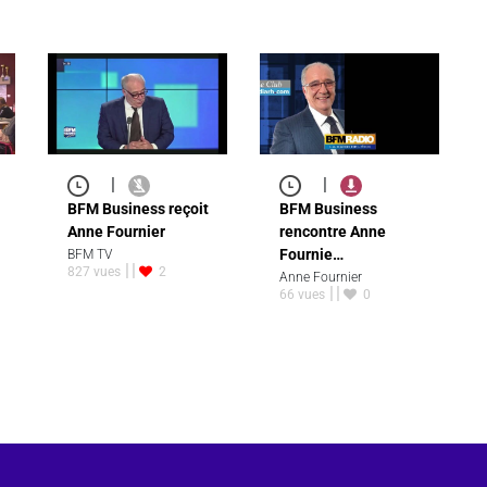
|
|
BFM Business reçoit
BFM Business
Anne Fournier
rencontre Anne
Fournie…
BFM TV
827 vues
2
Anne Fournier
66 vues
0