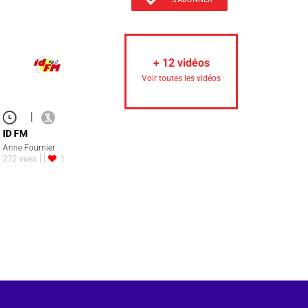
+
12
vidéos
Voir toutes les vidéos
|
ID FM
Anne Fournier
272 vues
1