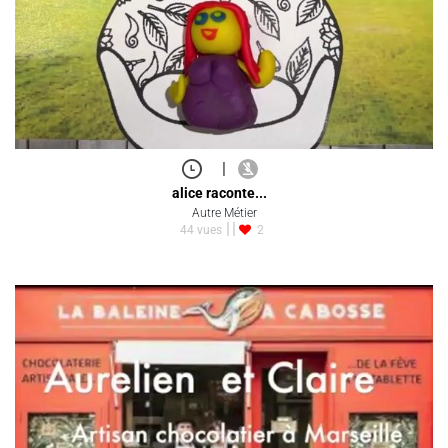
|
alice raconte...
Autre Métier
44 vues
2