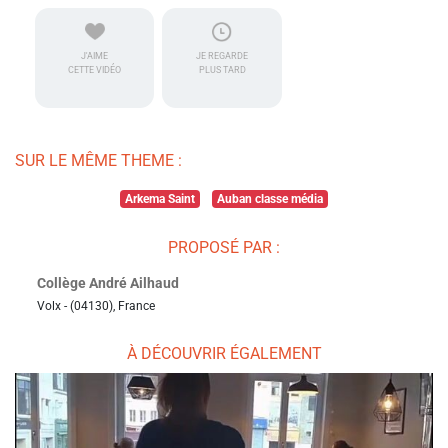
J'AIME
JE REGARDE
CETTE VIDÉO
PLUS TARD
SUR LE MÊME THEME :
Arkema Saint
Auban classe média
PROPOSÉ PAR :
Collège André Ailhaud
Volx - (04130), France
À DÉCOUVRIR ÉGALEMENT