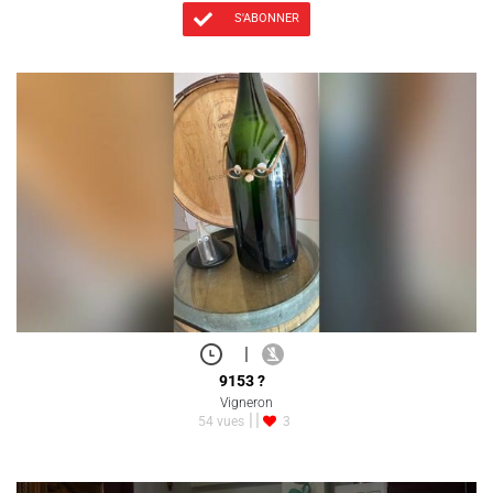
S'ABONNER
|
9153 ?
Vigneron
54 vues
3