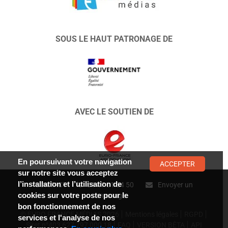
SOUS LE HAUT PATRONAGE DE
AVEC LE SOUTIEN DE
En poursuivant votre navigation
ACCEPTER
sur notre site vous acceptez
l’installation et l’utilisation de
CONTACT :
01 47 01 34 50
Envoyer un
cookies sur votre poste pour le
message
bon fonctionnement de nos
© EURO FRANCE MÉDIAS 2026
Mentions légales
RGPD
services et l'analyse de nos
Siret n°403 627 797 000 18
FAQ
VERSION BÊTA
API