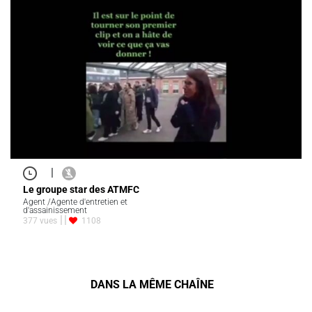
|
Le groupe star des ATMFC
Agent /Agente d'entretien et
d'assainissement
377 vues
1108
DANS LA MÊME CHAÎNE