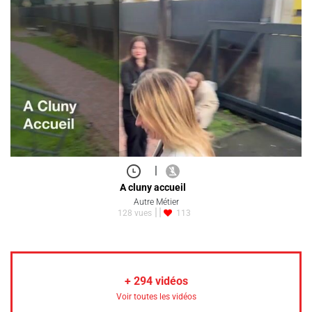
|
A cluny accueil
Autre Métier
128 vues
113
+
294
vidéos
Voir toutes les vidéos