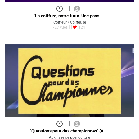
|
"La coiffure, notre futur. Une pass…
Coiffeur / Coiffeuse
727 vues
124
|
"Questions pour des championnes" (é…
Auxiliaire de puériculture