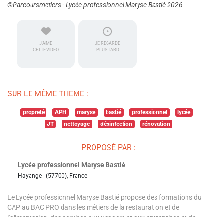
©Parcoursmetiers - Lycée professionnel Maryse Bastié 2026
J'AIME
JE REGARDE
CETTE VIDÉO
PLUS TARD
SUR LE MÊME THEME :
propreté
APH
maryse
bastié
professionnel
lycée
JT
nettoyage
désinfection
rénovation
PROPOSÉ PAR :
Lycée professionnel Maryse Bastié
Hayange - (57700), France
Le Lycée professionnel Maryse Bastié propose des formations du
CAP au BAC PRO dans les métiers de la restauration et de