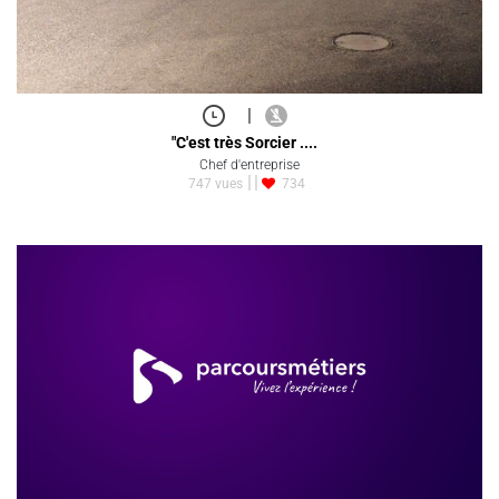
|
"C'est très Sorcier ....
Chef d'entreprise
747 vues
734