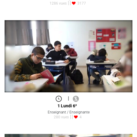
1286 vues
3177
|
1 Lundi 6²
Enseignant / Enseignante
280 vues
4